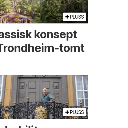
PLUSS
assisk konsept
l Trondheim-tomt
PLUSS