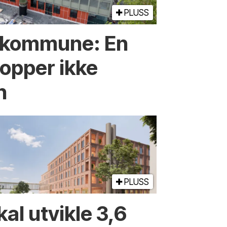
PLUSS
 kommune: En
opper ikke
n
PLUSS
kal utvikle 3,6