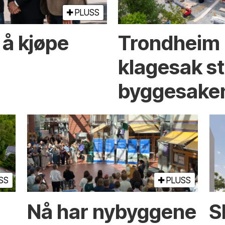
PLUSS
å kjøpe
Trondheim
klagesak st
bygge­sake
SS
PLUSS
Nå har nybyggene
S