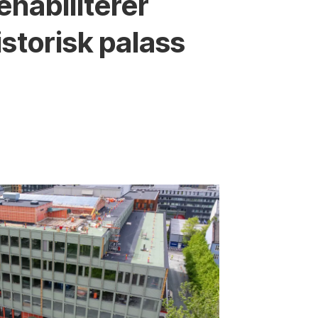
ehabiliterer
istorisk palass