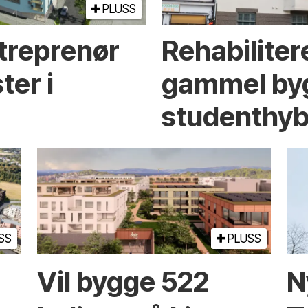
PLUSS
treprenør
Rehabiliter
ter i
gammel byg
studenthyb
SS
PLUSS
m
Vil bygge 522
N