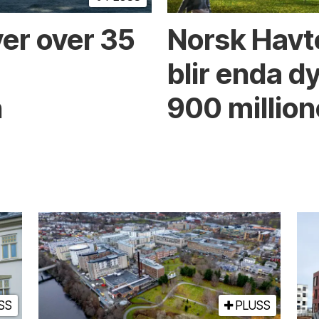
er over 35
Norsk Havt
blir enda d
n
900 million
SS
PLUSS