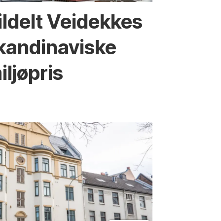
ildelt Veidekkes
kandinaviske
iljøpris