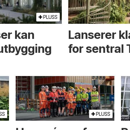
PLUSS
ser kan
Lanserer kl
­utbygging
for sentra
SS
PLUSS