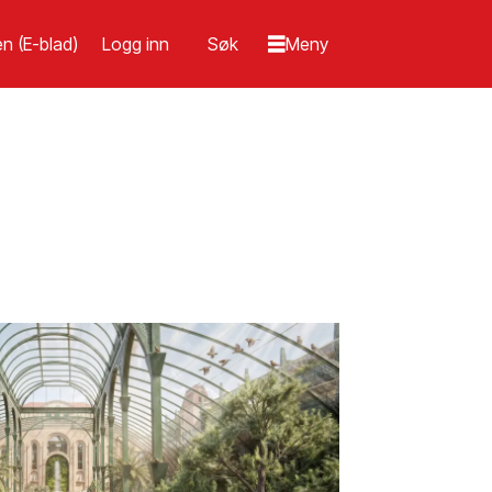
n (E-blad)
Logg inn