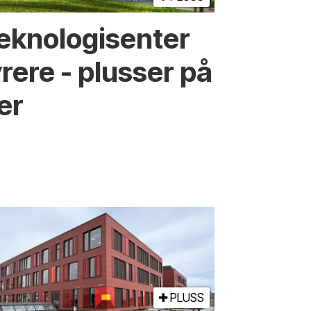
eknologi­senter
yrere - plusser på
er
PLUSS