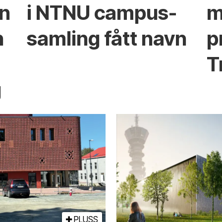
en
i NTNU campus­
m
n
samling fått navn
p
T
g
PLUSS