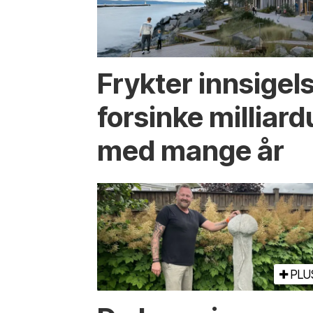
Frykter innsigel
forsinke milliard
med mange år
PLU