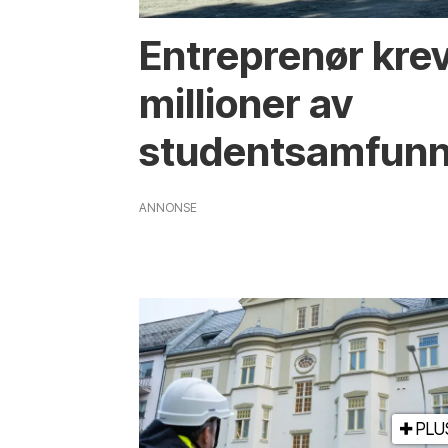
Entreprenør krev
millioner av
studentsamfun
ANNONSE
PLU