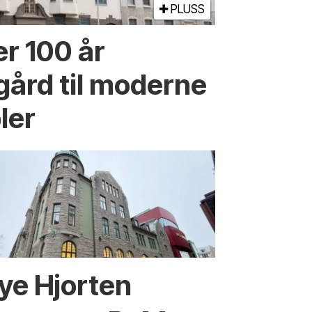
PLUSS
er 100 år
ård til moderne
ler
ye Hjorten