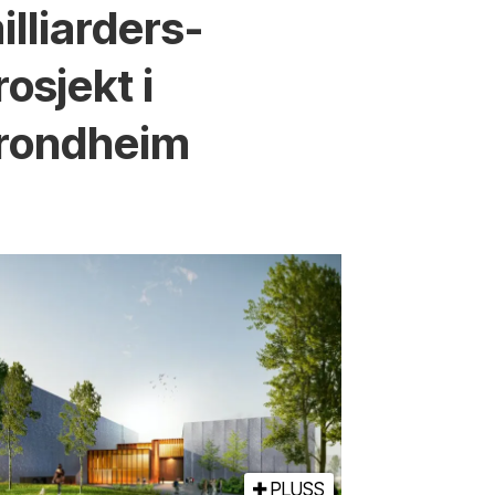
illiarders-
rosjekt i
rondheim
PLUSS