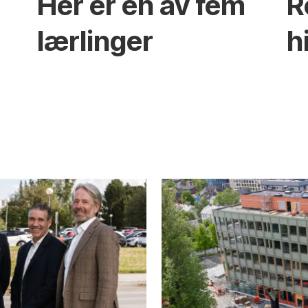
r
Her er én av fem
R
lærlinger
h