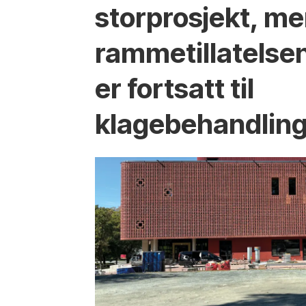
storprosjekt, m
ramme­­tillatelse
er fortsatt til
klagebehandlin