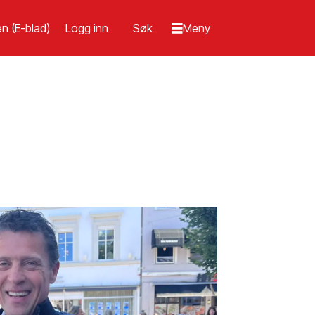
n (E-blad)
Logg inn