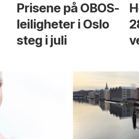
Prisene på OBOS-
H
leiligheter i Oslo
2
steg i juli
v