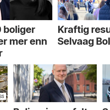
 boliger
Kraftig resu
er mer enn
Selvaag Bol
r
SS