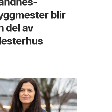
andnes-
yggmester blir
n del av
esterhus