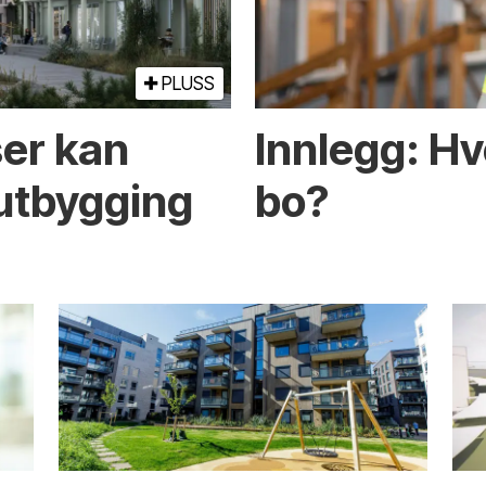
PLUSS
ser kan
Innlegg: Hv
­utbygging
bo?