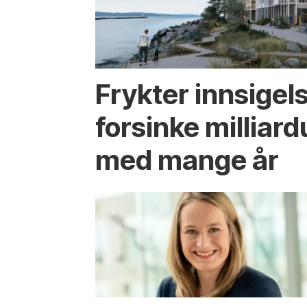
Frykter innsigel
forsinke milliard
med mange år