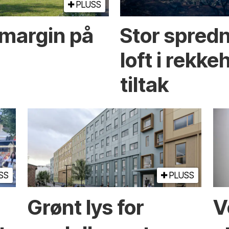
PLUSS
margin på
Stor spredn
loft i rekke
tiltak
SS
PLUSS
Grønt lys for
V