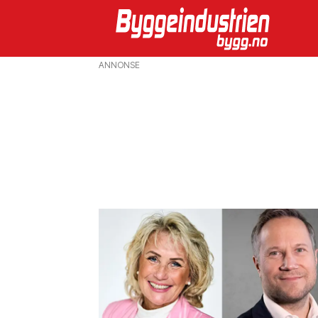
ANNONSE
Emne:
bolig