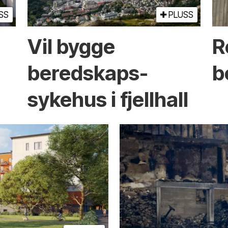
SS
PLUSS
Vil bygge
R
beredskaps­
b
sykehus i fjellhall