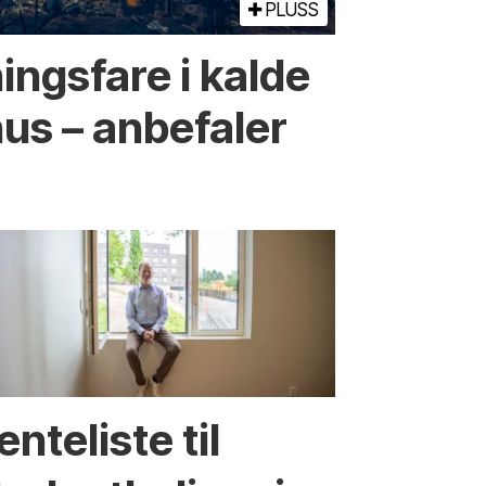
PLUSS
ings­fare i kalde
­hus – anbefaler
enteliste til