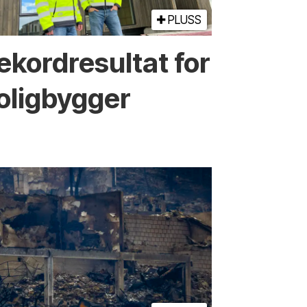
PLUSS
ekord­resultat for
olig­bygger