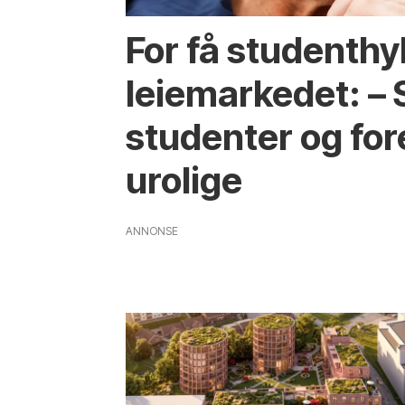
For få student­hy
leie­markedet: – 
studenter og for
urolige
ANNONSE