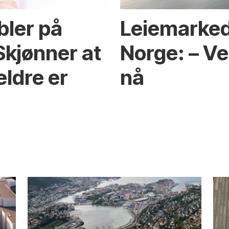
bler på
Leiemarked
Skjønner at
Norge: – Ve
eldre er
nå