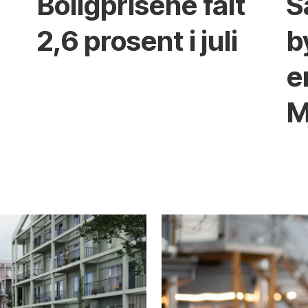
Boligprisene falt
S
2,6 prosent i juli
b
e
M