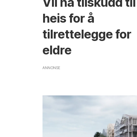
Vil ha tilskudd til
heis for å
tilrettelegge for
eldre
ANNONSE