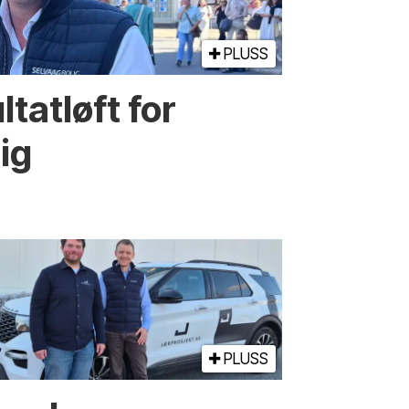
PLUSS
ltatløft for
ig
PLUSS