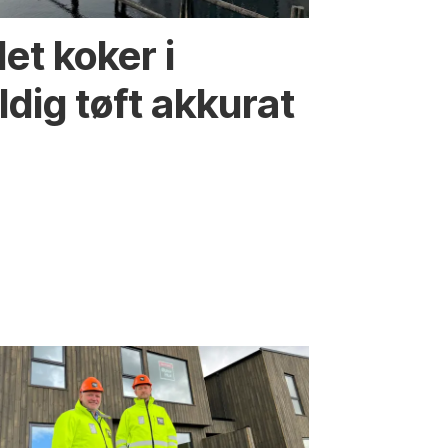
et koker i
ldig tøft akkurat