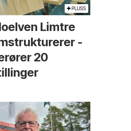
PLUSS
oelven Limtre
mstrukturerer -
erører 20
tillinger