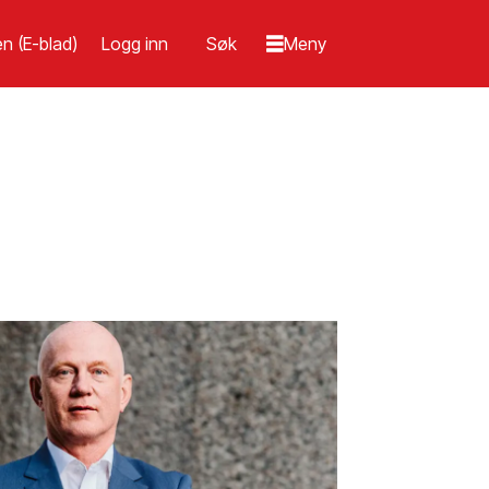
n (E-blad)
Logg inn