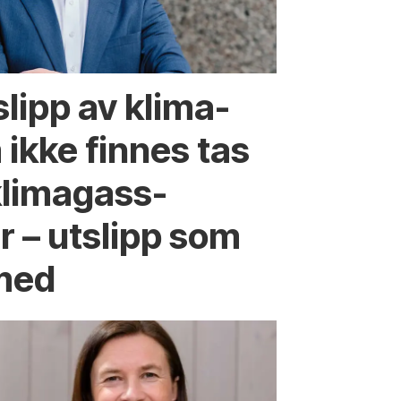
slipp av klima­
ikke finnes tas
klima­gass­
 – utslipp som
 med