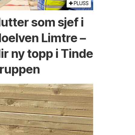
PLUSS
lutter som sjef i
oelven Limtre –
lir ny topp i Tinde
ruppen