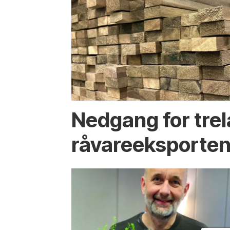
Nedgang for trel
råvare­eksporten