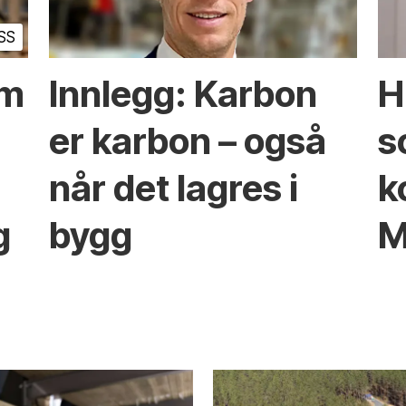
SS
om
Innlegg: Karbon
H
er karbon – også
s
når det lagres i
k
g
bygg
M