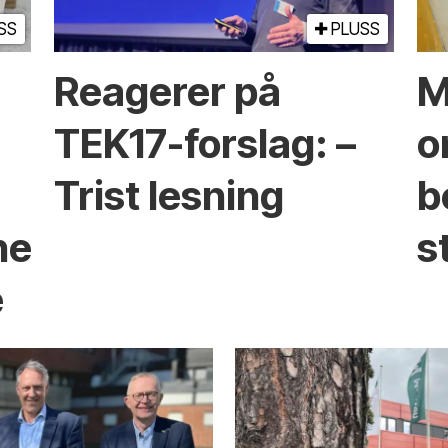
SS
PLUSS
Reagerer på
M
TEK17-forslag: –
o
Trist lesning
b
nen
s
e