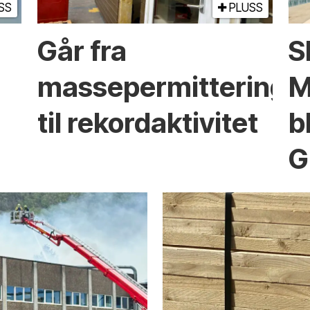
SS
PLUSS
Går fra
S
massepermittering
M
til rekordaktivitet
b
G