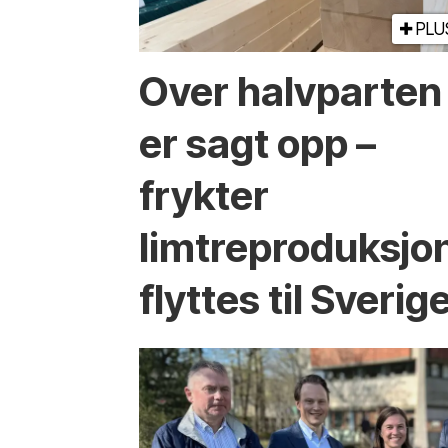
PLU
Over halvparten
er sagt opp –
frykter
limtreproduksjo
flyttes til Sverig