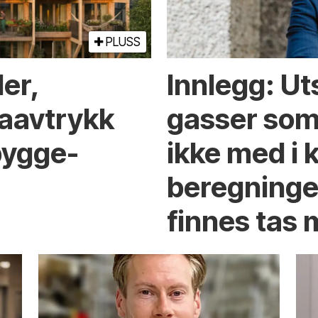
PLUSS
der,
Innlegg: Ut
a­avtrykk
gasser som 
bygge­
ikke med i 
beregninger
finnes tas