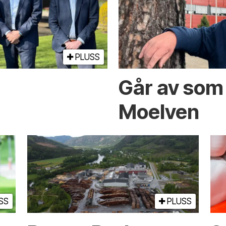
PLUSS
Går av som 
Moelven
SS
PLUSS