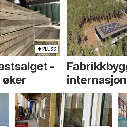
PLUSS
astsalget -
Fabrikkbyg
 øker
internasjon