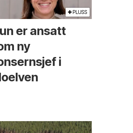
PLUSS
un er ansatt
om ny
onsernsjef i
oelven