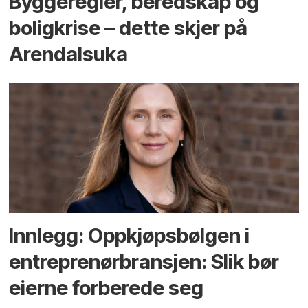
Bygge­regler, beredskap og
bolig­krise – dette skjer på
Arendals­uka
Innlegg: Oppkjøps­bølgen i
entreprenør­bransjen: Slik bør
eierne forberede seg