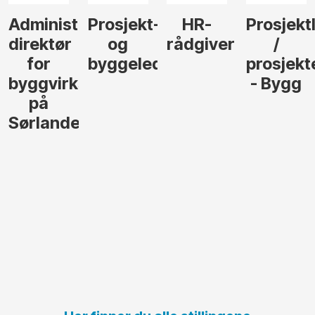
Administrerende
Prosjekt-
HR-
Prosjekt
direktør
og
rådgiver
/
for
byggeleder
prosjekt
byggvirksomhet
- Bygg
på
Sørlandet