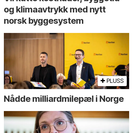
og klima­avtrykk med nytt
norsk bygge­system
PLUSS
Nådde milliard­­milepæl i Norge