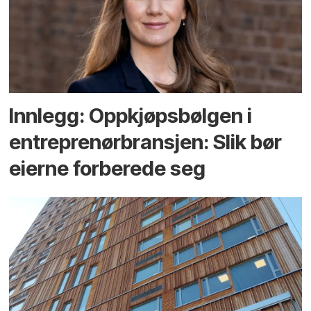
Innlegg: Oppkjøps­bølgen i
entreprenør­bransjen: Slik bør
eierne forberede seg