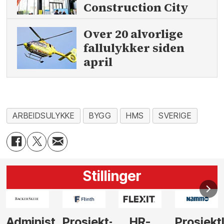
Construction City
Over 20 alvorlige
fallulykker siden
april
ARBEIDSULYKKE
BYGG
HMS
SVERIGE
Stillinger
-
HR-
Prosjektleder
Vi
Anlegg