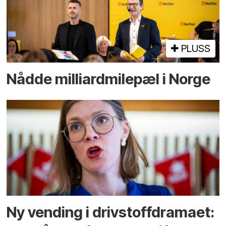
PLUSS
Nådde milliard­­milepæl i Norge
Ny vending i drivstoffdramaet: