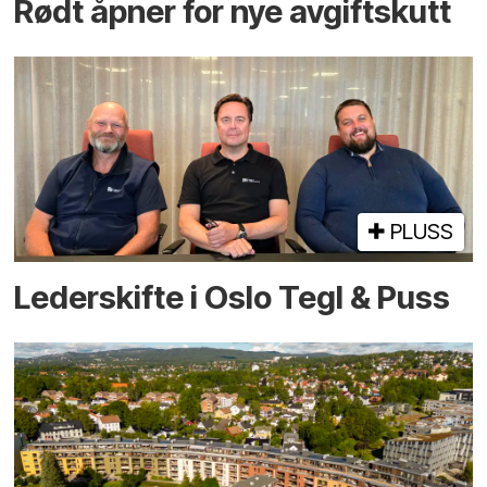
Rødt åpner for nye avgiftskutt
PLUSS
Lederskifte i Oslo Tegl & Puss