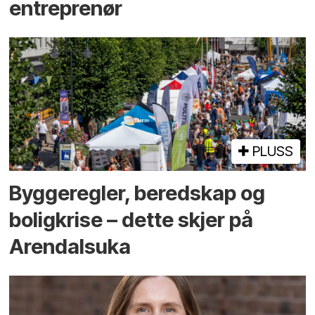
entreprenør
PLUSS
Bygge­regler, beredskap og
bolig­krise – dette skjer på
Arendals­uka