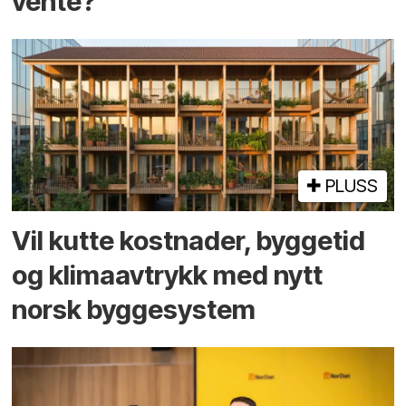
vente?
PLUSS
Vil kutte kostnader, byggetid
og klima­avtrykk med nytt
norsk bygge­system