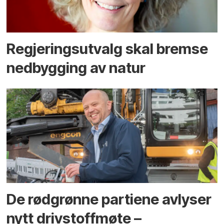
Regjerings­utvalg skal bremse
ned­bygging av natur
De rødgrønne partiene avlyser
nytt drivstoffmøte –