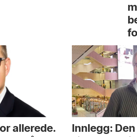
m
b
fo
or allerede.
Innlegg: Den 