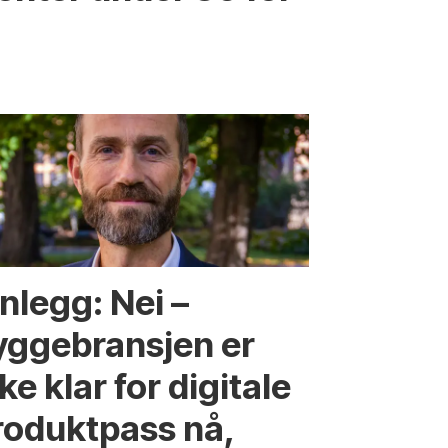
nlegg: Nei –
yggebransjen er
ke klar for digitale
roduktpass nå,