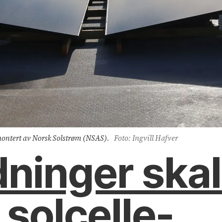
montert av Norsk Solstrøm (NSAS).
Foto: Ingvill Hafver
ninger skal
 solcelle-