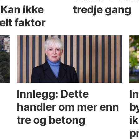
 Kan ikke
tredje gang
elt faktor
Innlegg: Dette
In
handler om mer enn
b
tre og betong
ik
p