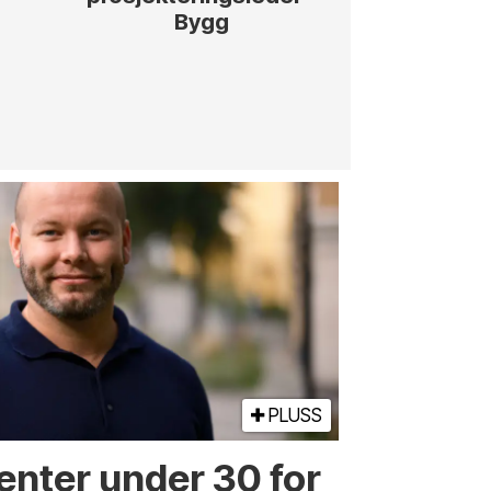
Bygg
og gjenno
anleggs
innenfor
jernbane, v
PLUSS
enter under 30 for