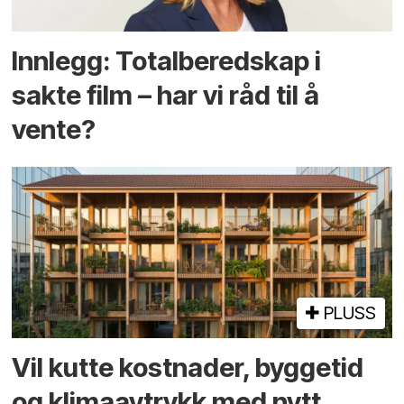
Innlegg: Totalberedskap i
sakte film – har vi råd til å
vente?
PLUSS
Vil kutte kostnader, byggetid
og klima­avtrykk med nytt