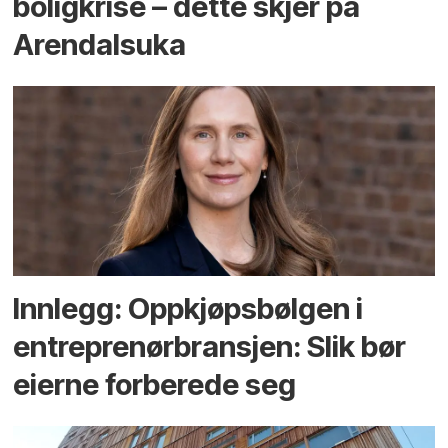
bolig­krise – dette skjer på
Arendals­uka
Innlegg: Oppkjøps­bølgen i
entreprenør­bransjen: Slik bør
eierne forberede seg