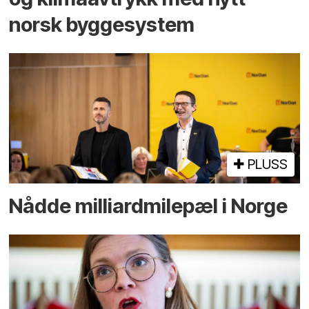
norsk bygge­system
PLUSS
Nådde milliard­­milepæl i Norge