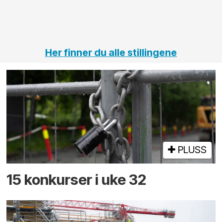
vei og
tunneler
Her finner du alle stillingene
PLUSS
15 konkurser i uke 32