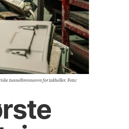
riske tunnelbrenneovn for takheller. Foto:
ørste