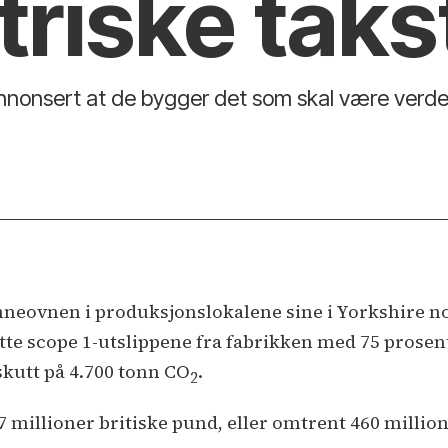
ktriske taks
nnonsert at de bygger det som skal være verden
eovnen i produksjonslokalene sine i Yorkshire nord
utte scope 1-utslippene fra fabrikken med 75 prosen
pskutt på 4.700 tonn CO
.
2
7 millioner britiske pund, eller omtrent 460 millio