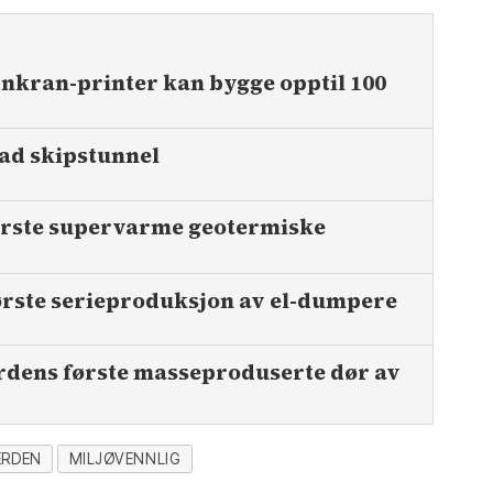
rnkran-printer kan bygge opptil 100
ad skipstunnel
rste super­varme geo­termiske
ørste serie­produksjon av el-dumpere
dens første masse­produserte dør av
ERDEN
MILJØVENNLIG