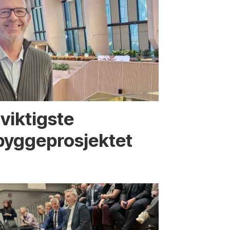
viktigste
bygge­­prosjektet