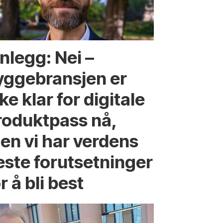
nlegg: Nei –
yggebransjen er
ke klar for digitale
roduktpass nå,
en vi har verdens
este forutsetninger
r å bli best