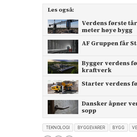
Les også:
Verdens første tå
meter høye bygg
AF Gruppen får St
Bygger verdens fø
kraftverk
Starter verdens f
Dansker åpner ver
sopp
TEKNOLOGI
BYGGEVARER
BYGG
V