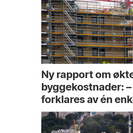
Ny rapport om økt
byggekostnader: –
forklares av én enk