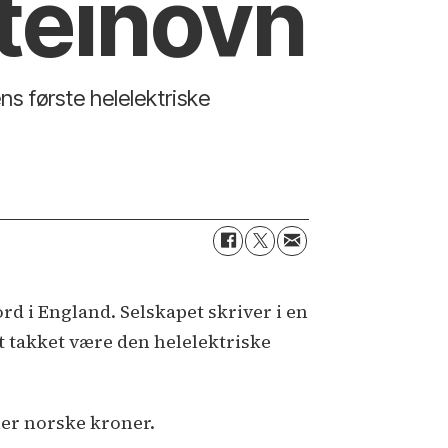
tein­ovn
s første helelektriske
 i England. Selskapet skriver i en
t takket være den helelektriske
ner norske kroner.