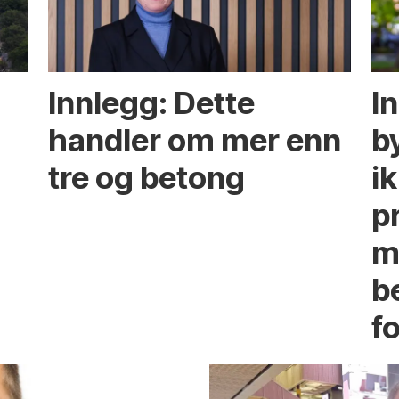
Innlegg: Dette
In
handler om mer enn
b
tre og betong
ik
p
m
b
fo