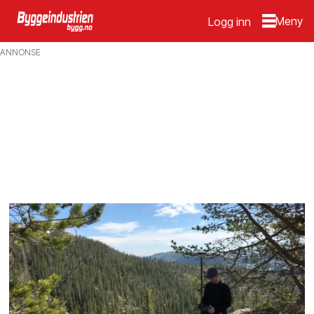
Logg inn
Emne:
ANNONSE
meninger