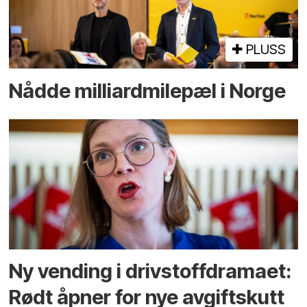
PLUSS
Nådde milliard­­milepæl i Norge
Ny vending i drivstoffdramaet:
Rødt åpner for nye avgiftskutt