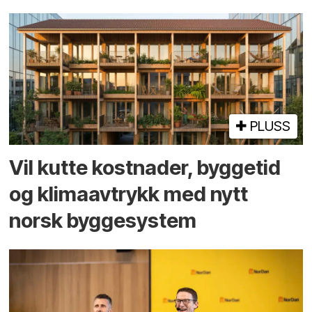
PLUSS
Vil kutte kostnader, byggetid
og klima­avtrykk med nytt
norsk bygge­system