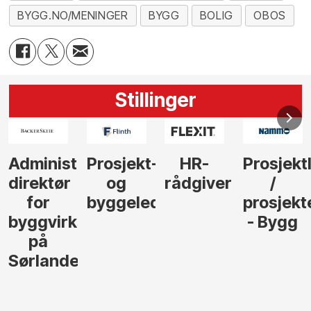
BYGG.NO/MENINGER
BYGG
BOLIG
OBOS
Stillinger
-
HR-
Prosjektleder
Vi
Anlegg
rådgiver
/
behøver
søker
der
prosjekteringsleder
elektrofagfolk
Driftsle
- Bygg
til å
Elektro
lede og
og
gjennomføre
Automas
større
til vårt
anleggsprosjekter
prosjekt