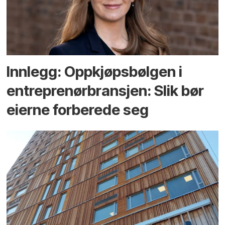
Innlegg: Oppkjøps­bølgen i
entreprenør­bransjen: Slik bør
eierne forberede seg