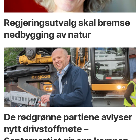
Regjerings­utvalg skal bremse
ned­bygging av natur
De rødgrønne partiene avlyser
nytt drivstoffmøte –