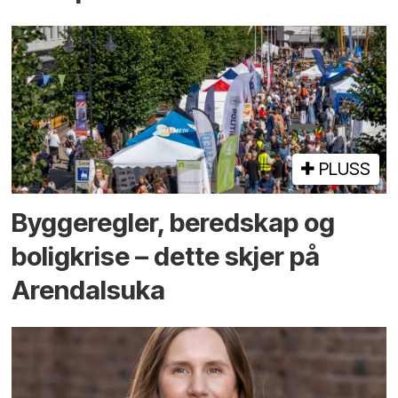
PLUSS
Bygge­regler, beredskap og
bolig­krise – dette skjer på
Arendals­uka