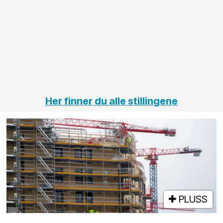
innenfor
OPS
elektro
Hålogal
på
jernbane,
vei og
tunneler
Her finner du alle stillingene
PLUSS