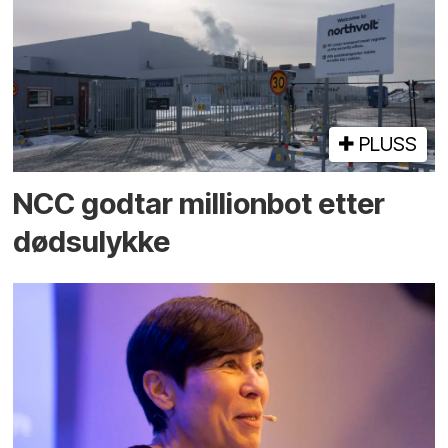
PLUSS
NCC godtar millionbot etter
dødsulykke