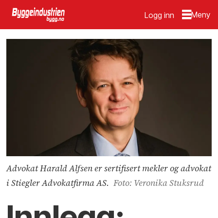
Logg inn
Advokat Harald Alfsen er sertifisert mekler og advokat
i Stiegler Advokatfirma AS.
Foto: Veronika Stuksrud
Innlegg: