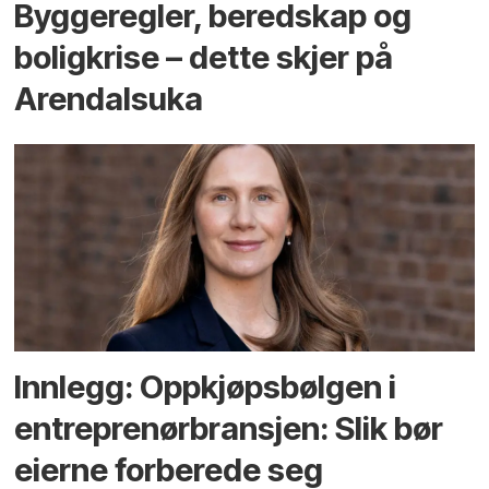
Bygge­regler, beredskap og
bolig­krise – dette skjer på
Arendals­uka
Innlegg: Oppkjøps­bølgen i
entreprenør­bransjen: Slik bør
eierne forberede seg