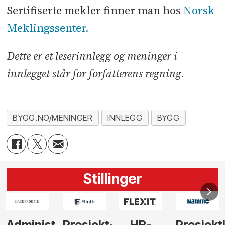
Sertifiserte mekler finner man hos
Norsk
Meklingssenter.
Dette er et leserinnlegg og meninger i
innlegget står for forfatterens regning.
BYGG.NO/MENINGER
INNLEGG
BYGG
Stillinger
-
HR-
Prosjektleder
Vi
Anlegg