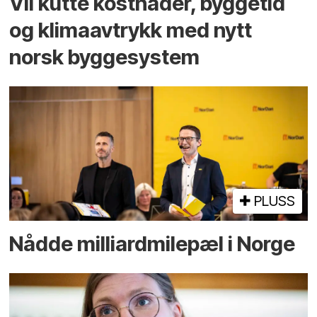
Vil kutte kostnader, byggetid
og klima­avtrykk med nytt
norsk bygge­system
PLUSS
Nådde milliard­­milepæl i Norge