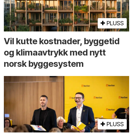
PLUSS
Vil kutte kostnader, byggetid
og klima­avtrykk med nytt
norsk bygge­system
PLUSS