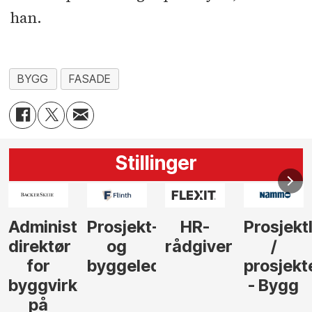
han.
BYGG
FASADE
Stillinger
-
HR-
Prosjektleder
Vi
Anlegg
rådgiver
/
behøver
søker
der
prosjekteringsleder
elektrofagfolk
Driftsle
- Bygg
til å
Elektro
lede og
og