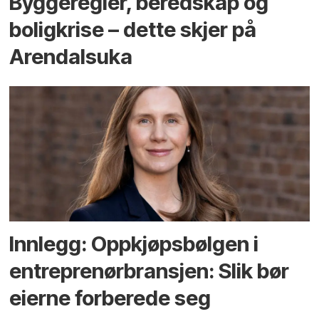
Bygge­regler, beredskap og
bolig­krise – dette skjer på
Arendals­uka
Innlegg: Oppkjøps­bølgen i
entreprenør­bransjen: Slik bør
eierne forberede seg