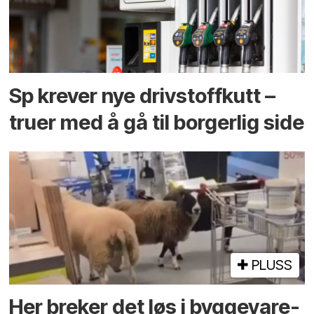
Sp krever nye drivstoffkutt –
truer med å gå til borgerlig side
PLUSS
Her breker det løs i bygge­vare­