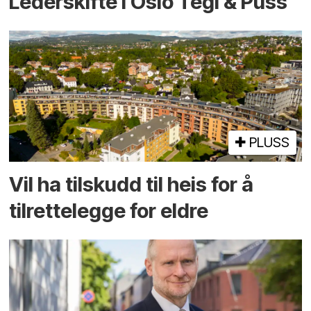
Lederskifte i Oslo Tegl & Puss
PLUSS
Vil ha tilskudd til heis for å
tilrettelegge for eldre