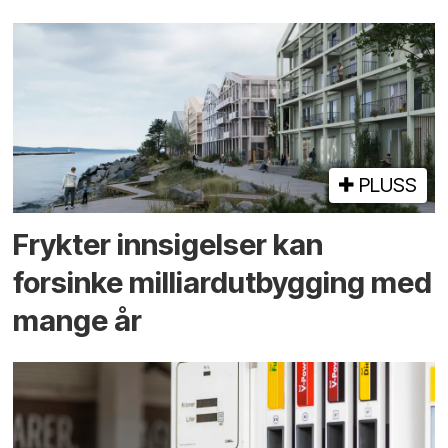
PLUSS
Frykter innsigelser kan
forsinke milliard­utbygging med
mange år