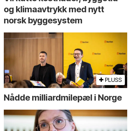
og klima­avtrykk med nytt
norsk bygge­system
PLUSS
Nådde milliard­­milepæl i Norge