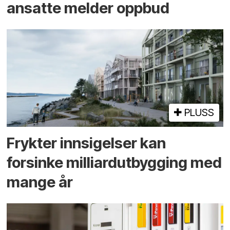
ansatte melder oppbud
PLUSS
Frykter innsigelser kan
forsinke milliard­utbygging med
mange år