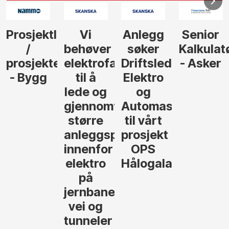
Anlegg
Senior
Senior
Prosjekt
søker
Kalkulatør
Tilbudsleder
r
agfolk
Driftsleder
- Asker
Anlegg
Elektro
- Oslo
og
føre
Automasjon
til vårt
rosjekter
prosjekt
OPS
Hålogalandsvegen
,