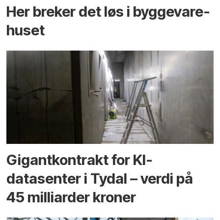
Her breker det løs i bygge­vare­
huset
Gigantkontrakt for KI-
datasenter i Tydal – verdi på
45 milliarder kroner