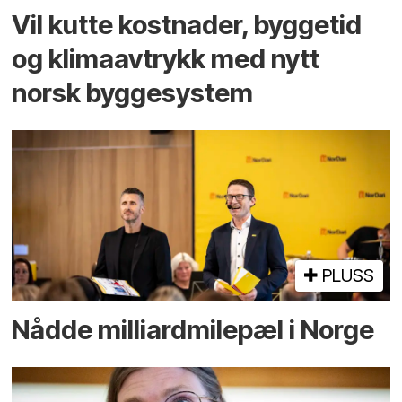
Vil kutte kostnader, byggetid
og klima­avtrykk med nytt
norsk bygge­system
PLUSS
Nådde milliard­­milepæl i Norge