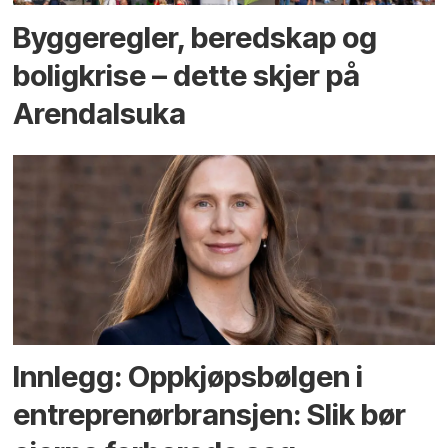
Bygge­regler, beredskap og
bolig­krise – dette skjer på
Arendals­uka
Innlegg: Oppkjøps­bølgen i
entreprenør­bransjen: Slik bør