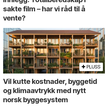
sakte film – har vi råd til å
vente?
PLUSS
Vil kutte kostnader, byggetid
og klima­avtrykk med nytt
norsk bygge­system