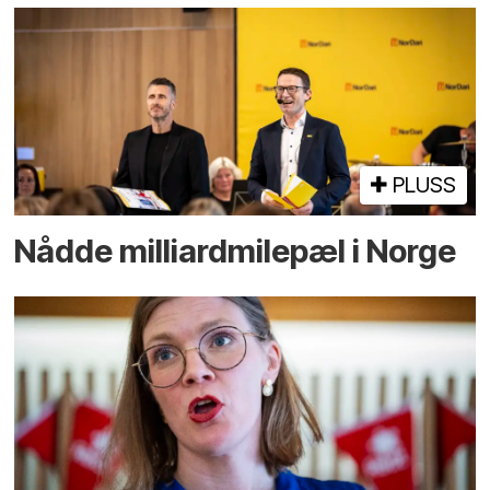
PLUSS
Nådde milliard­­milepæl i Norge