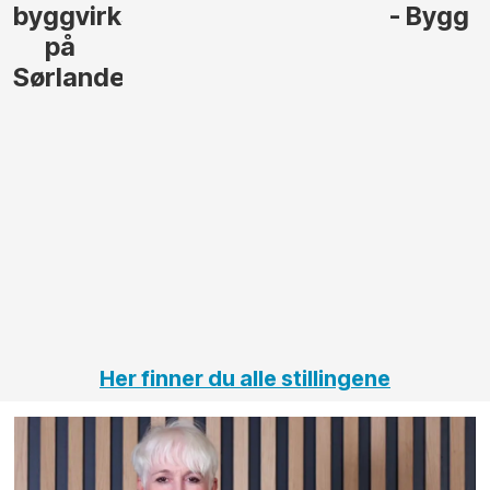
byggvirksomhet
- Bygg
på
Sørlandet
Her finner du alle stillingene