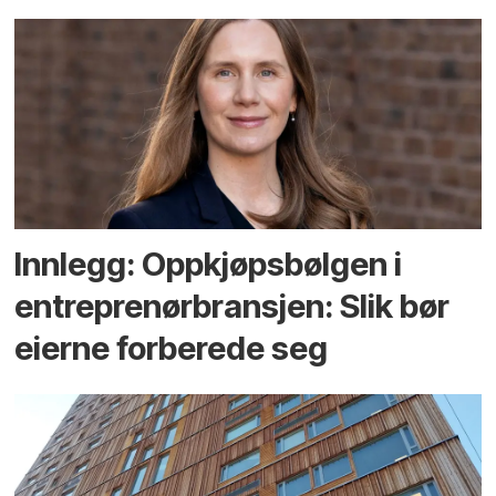
Innlegg: Oppkjøps­bølgen i
entreprenør­bransjen: Slik bør
eierne forberede seg