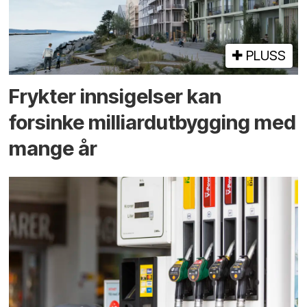
PLUSS
Frykter innsigelser kan
forsinke milliard­utbygging med
mange år