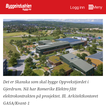
Logg inn
Det er Skanska som skal bygge Oppvekstjordet i
Gjerdrum. Nå har Romerike Elektro fått
elektrokontrakten på prosjektet. Ill. Arkitektkontoret
GASA/Kvant-1