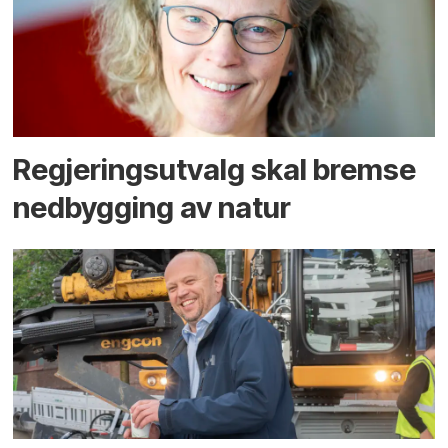
Regjerings­utvalg skal bremse
ned­bygging av natur