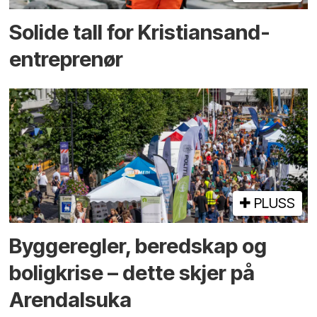
Solide tall for Kristiansand-
entreprenør
PLUSS
Bygge­regler, beredskap og
bolig­krise – dette skjer på
Arendals­uka