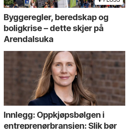
Bygge­regler, beredskap og
bolig­krise – dette skjer på
Arendals­uka
Innlegg: Oppkjøps­bølgen i
entreprenør­bransjen: Slik bør