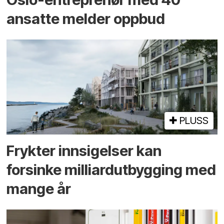
ansatte melder oppbud
PLUSS
Frykter innsigelser kan
forsinke milliard­utbygging med
mange år