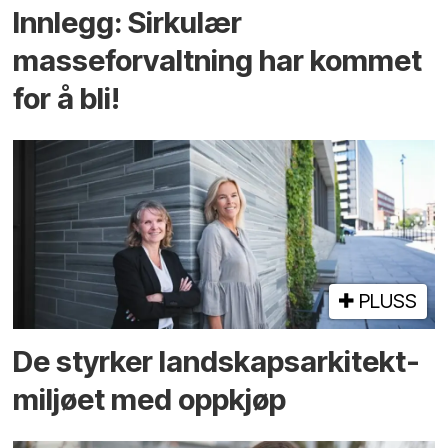
Innlegg: Sirkulær
masseforvaltning har kommet
for å bli!
PLUSS
De styrker landskaps­arkitekt­
miljøet med oppkjøp