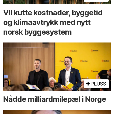
Vil kutte kostnader, byggetid
og klima­avtrykk med nytt
norsk bygge­system
PLUSS
Nådde milliard­­milepæl i Norge