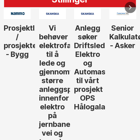
Anlegg
Senior
Senior
Prosjekt
søker
Kalkulatør
Tilbudsleder
r
agfolk
Driftsleder
- Asker
Anlegg
Elektro
- Oslo
og
føre
Automasjon
til vårt
rosjekter
prosjekt
OPS
Hålogalandsvegen
,