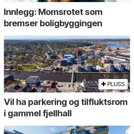
Innlegg: Moms­rotet som
bremser bolig­byggingen
PLUSS
Vil ha parkering og tilflukts­rom
i gammel fjellhall