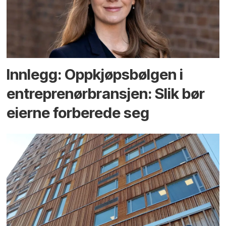
Innlegg: Oppkjøps­bølgen i
entreprenør­bransjen: Slik bør
eierne forberede seg