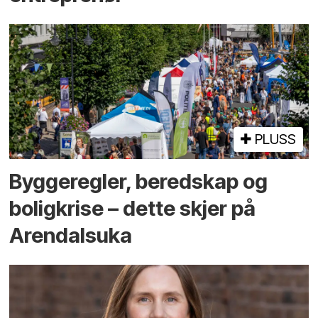
PLUSS
Bygge­regler, beredskap og
bolig­krise – dette skjer på
Arendals­uka