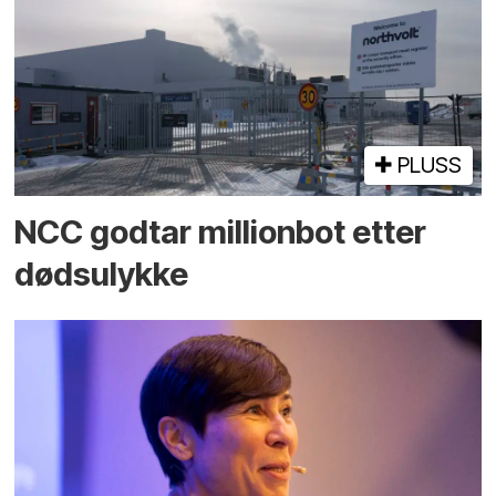
PLUSS
NCC godtar millionbot etter
dødsulykke