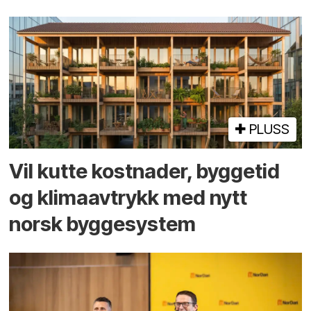
PLUSS
Vil kutte kostnader, byggetid
og klima­avtrykk med nytt
norsk bygge­system