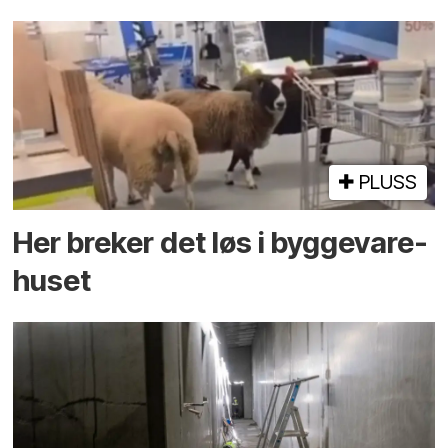
PLUSS
Her breker det løs i bygge­vare­
huset