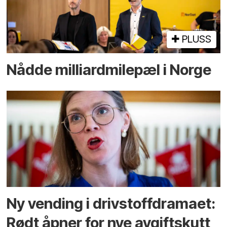
PLUSS
Nådde milliard­­milepæl i Norge
Ny vending i drivstoffdramaet:
Rødt åpner for nye avgiftskutt