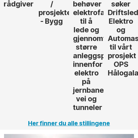
/
behøver
søker
Kalkulat
prosjekteringsleder
elektrofagfolk
Driftsleder
- Asker
- Bygg
til å
Elektro
lede og
og
gjennomføre
Automasjon
større
til vårt
anleggsprosjekter
prosjekt
innenfor
OPS
elektro
Hålogalandsvege
på
jernbane,
vei og
tunneler
Her finner du alle stillingene