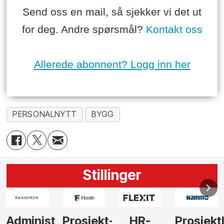
Send oss en mail, så sjekker vi det ut
for deg. Andre spørsmål?
Kontakt oss
Allerede abonnent? Logg inn her
PERSONALNYTT
BYGG
Stillinger
-
HR-
Prosjektleder
Vi
Anlegg