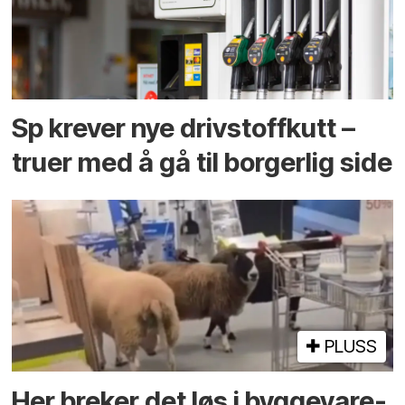
Sp krever nye drivstoffkutt –
truer med å gå til borgerlig side
PLUSS
Her breker det løs i bygge­vare­