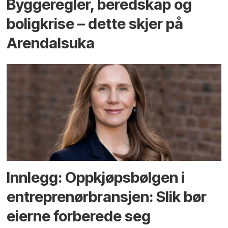
Bygge­regler, beredskap og
bolig­krise – dette skjer på
Arendals­uka
Innlegg: Oppkjøps­bølgen i
entreprenør­bransjen: Slik bør
eierne forberede seg