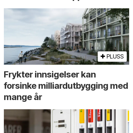
PLUSS
Frykter innsigelser kan
forsinke milliard­utbygging med
mange år