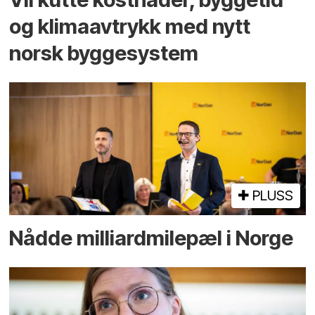
og klima­avtrykk med nytt
norsk bygge­system
PLUSS
Nådde milliard­­milepæl i Norge