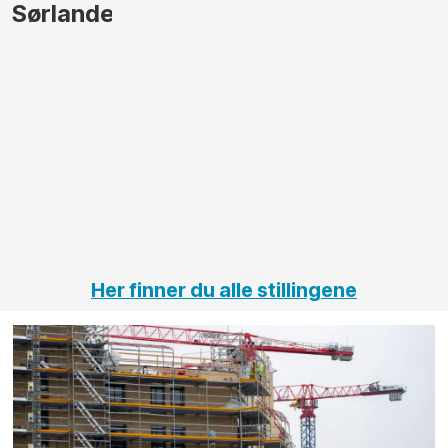
gjennomføre
Automa
større
til vårt
anleggsprosjekte
prosjek
innenfor
OPS
elektro
Håloga
på
jernbane,
vei og
tunneler
Her finner du alle stillingene