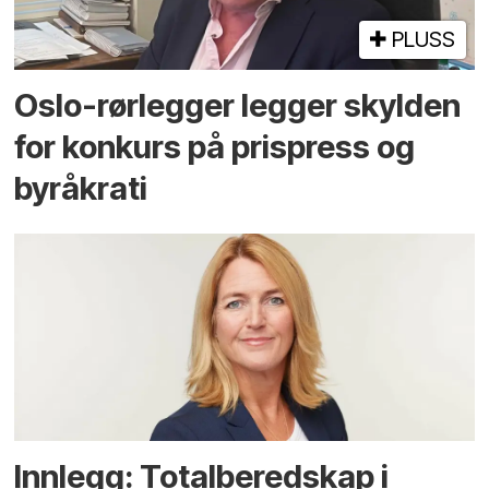
PLUSS
Oslo-rørlegger legger skylden
for konkurs på prispress og
byråkrati
Innlegg: Totalberedskap i