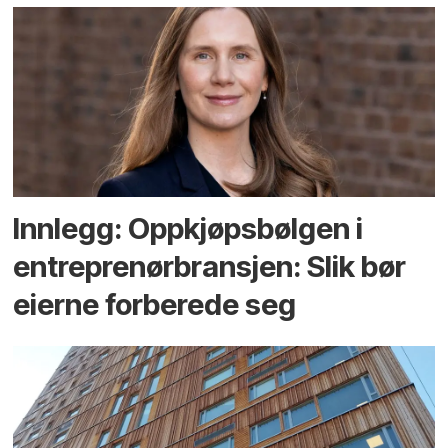
Innlegg: Oppkjøps­bølgen i
entreprenør­bransjen: Slik bør
eierne forberede seg