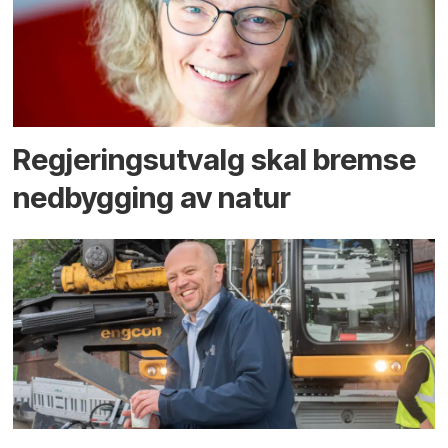
Regjerings­utvalg skal bremse
ned­bygging av natur