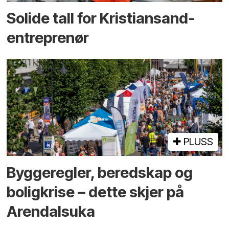
Solide tall for Kristiansand-
entreprenør
PLUSS
Bygge­regler, beredskap og
bolig­krise – dette skjer på
Arendals­uka