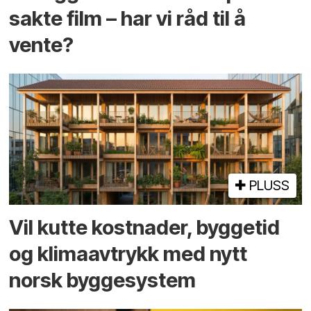
sakte film – har vi råd til å
vente?
PLUSS
Vil kutte kostnader, byggetid
og klima­avtrykk med nytt
norsk bygge­system