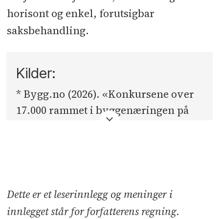
horisont og enkel, forutsigbar
saksbehandling.
Kilder:
* Bygg.no (2026). «Konkursene over
17.000 rammet i byggenæringen på
Forventer nytt konkursras i
tre år».
eiendom
** NVE (2025).
NVE Rapport 10/2025:
Tilstanden i kraftsystemet 2025.
Dette er et leserinnlegg og meninger i
Kraftåret 2024 og utviklingen fram
innlegget står for forfatterens regning.
mot 2029