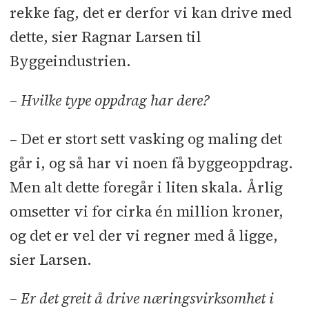
rekke fag, det er derfor vi kan drive med
Til sammen har aksjeselskapene
dette, sier Ragnar Larsen til
omsatt for nesten 120 millioner
Byggeindustrien.
kroner i årene fra 2009 og frem til
2013. Lønnskostnadene er minimale.
– Hvilke type oppdrag har dere?
Samlet driftsresultat og årsresultat
– Det er stort sett vasking og maling det
for bedriftene i femårsperioden er
går i, og så har vi noen få byggeoppdrag.
henholdsvis 25,7 og 17,5 millioner.
Men alt dette foregår i liten skala. Årlig
omsetter vi for cirka én million kroner,
og det er vel der vi regner med å ligge,
sier Larsen.
– Er det greit å drive næringsvirksomhet i