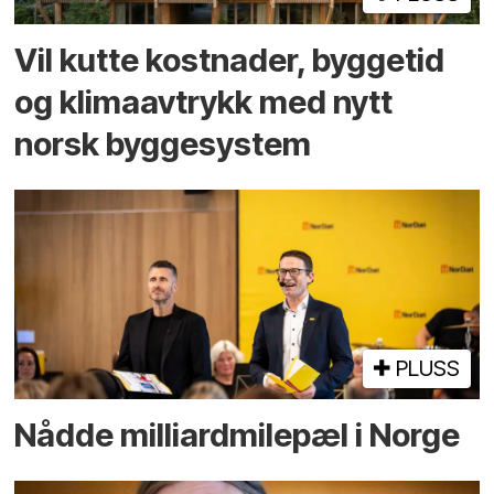
Vil kutte kostnader, byggetid
og klima­avtrykk med nytt
norsk bygge­system
PLUSS
Nådde milliard­­milepæl i Norge