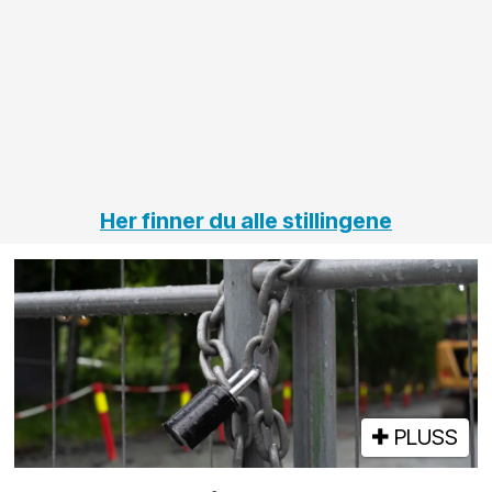
innenfor
OPS
elektro
Hålogal
på
jernbane,
vei og
tunneler
Her finner du alle stillingene
PLUSS