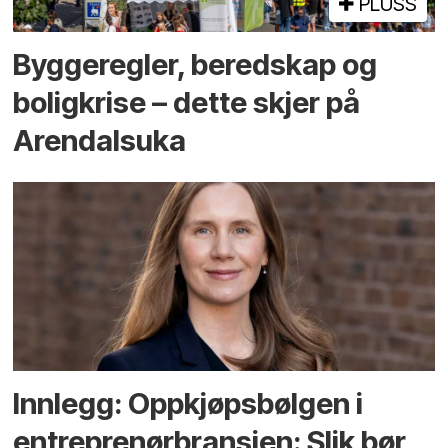
PLUSS
Bygge­regler, beredskap og
bolig­krise – dette skjer på
Arendals­uka
Innlegg: Oppkjøps­bølgen i
entreprenør­bransjen: Slik bør