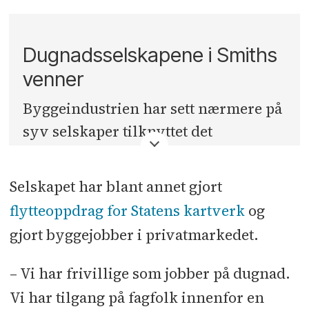
Dugnadsselskapene i Smiths
venner
Byggeindustrien har sett nærmere på
syv selskaper tilknyttet det
internasjonale trossamfunnet
Brunstad Kristelige Menighet (BKM)
Selskapet har blant annet gjort
– på folkemunne kjent som Smiths
flytteoppdrag for Statens kartverk
og
venner – som tjener millionbeløp på
gjort byggejobber i privatmarkedet.
å gjøre næringsoppdrag på dugnad
for både private og offentlige
– Vi har frivillige som jobber på dugnad.
oppdragsgivere.
Vi har tilgang på fagfolk innenfor en