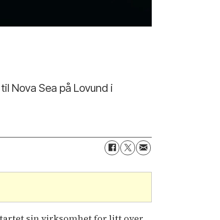
til Nova Sea på Lovund i
artet sin virksomhet for litt over