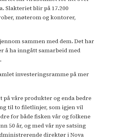
. Slakteriet blir på 17.200
derober, møterom og kontorer,
ært gjennom sammen med dem. Det har
ver å ha inngått samarbeid med
.
 samlet investeringsramme på mer
tet på våre produkter og enda bedre
til to filetlinjer, som igjen vil
bedre for både fisken vår og folkene
enn 50 år, og med vår nye satsing
r administrerende direktør i Nova