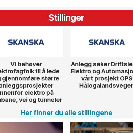
Stillinger
Vi behøver
Anlegg søker Driftsl
ektrofagfolk til å lede
Elektro og Automasjon
 gjennomføre større
vårt prosjekt OPS
anleggsprosjekter
Hålogalandsvege
innenfor elektro på
nbane, vei og tunneler
Her finner du alle stillingene