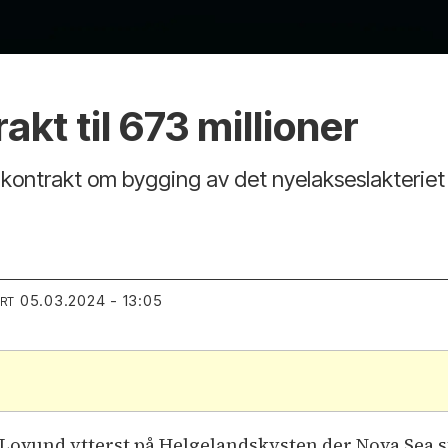
akt til 673 millioner
kontrakt om bygging av det nyelakseslakteriet 
05.03.2024 - 13:05
ERT
Lovund ytterst på Helgelandskysten der Nova Sea st