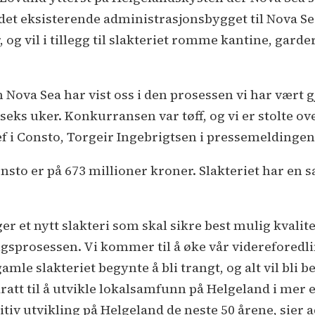
il det eksisterende administrasjonsbygget til Nova Sea
r, og vil i tillegg til slakteriet romme kantine, gar
ten Nova Sea har vist oss i den prosessen vi har v
seks uker. Konkurransen var tøff, og vi er stolte o
ef i Consto, Torgeir Ingebrigtsen i pressemeldingen
sto er på 673 millioner kroner. Slakteriet har en
ger et nytt slakteri som skal sikre best mulig kvali
ngsprosessen. Vi kommer til å øke vår videreforedling 
amle slakteriet begynte å bli trangt, og alt vil bli 
ratt til å utvikle lokalsamfunn på Helgeland i mer 
positiv utvikling på Helgeland de neste 50 årene, sie