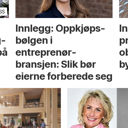
SS
Innlegg: Oppkjøps­
I
g­
bølgen i
p
på
entreprenør­
ob
bransjen: Slik bør
b
eierne forberede seg