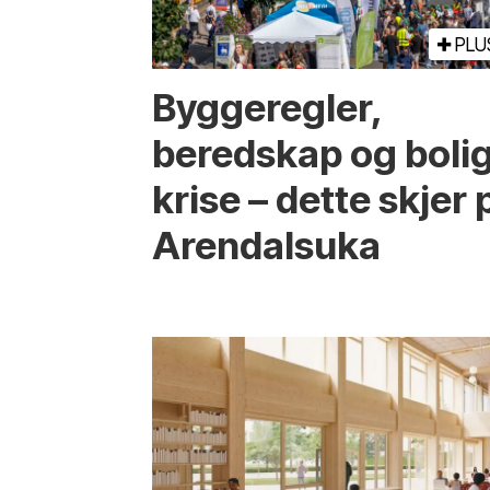
PLU
Bygge­regler,
beredskap og boli
krise – dette skjer 
Arendals­uka