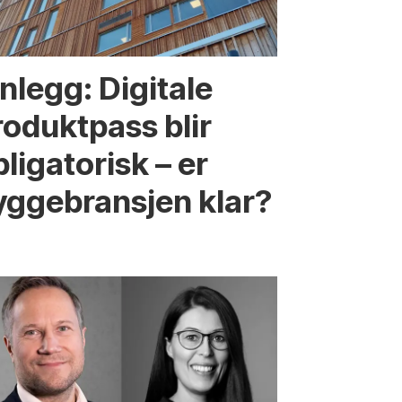
nnlegg: Digitale
roduktpass blir
ligatorisk – er
yggebransjen klar?