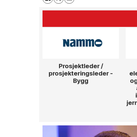
Prosjektleder /
prosjekteringsleder -
el
Bygg
og
jer