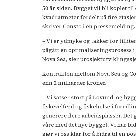
50 år siden. Bygget vil bli koplet t
kvadratmeter fordelt på fire etasje
skriver Consto i en pressemelding.
– Vi er ydmyke og takker for tilli
pågått en optimaliseringsprosess i 
Nova Sea, sier prosjektutviklingssj
Kontrakten mellom Nova Sea og Con
enn 2 milliarder kroner.
– Vi satser stort på Lovund, og byg
fiskevelferd og fiskehelse i foredli
generere flere arbeidsplasser. Det g
våre med det nye bygget. Vi har bid
gjør vi oss klar for å bidra til en 