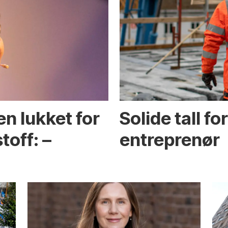
en lukket for
Solide tall f
toff: –
entreprenør