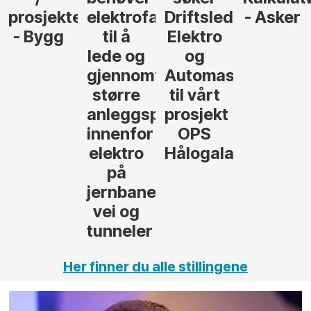
r
agfolk
Driftsleder
- Asker
Anlegg
Elektro
- Oslo
og
føre
Automasjon
til vårt
rosjekter
prosjekt
OPS
Hålogalandsvegen
,
Her finner du alle stillingene