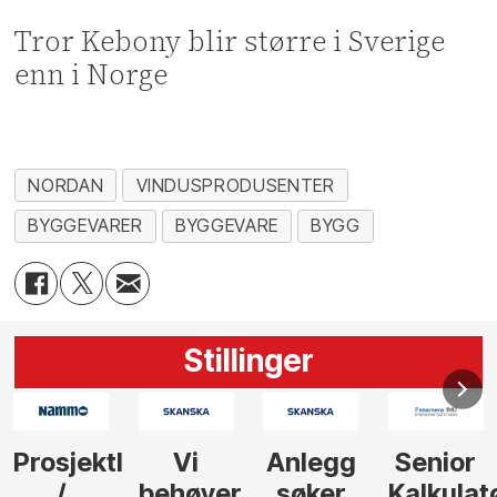
Tror Kebony blir større i Sverige
enn i Norge
NORDAN
VINDUSPRODUSENTER
BYGGEVARER
BYGGEVARE
BYGG
Stillinger
Anlegg
Senior
Senior
Prosjekt
søker
Kalkulatør
Tilbudsleder