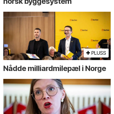
norsk bygge­system
PLUSS
Nådde milliard­­milepæl i Norge