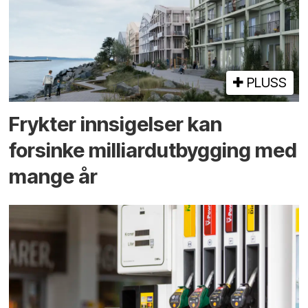
PLUSS
Frykter innsigelser kan
forsinke milliard­utbygging med
mange år