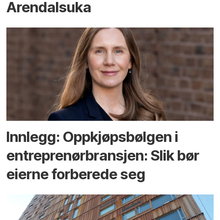
Arendals­uka
Innlegg: Oppkjøps­bølgen i
entreprenør­bransjen: Slik bør
eierne forberede seg