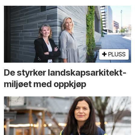
PLUSS
De styrker landskaps­arkitekt­
miljøet med oppkjøp