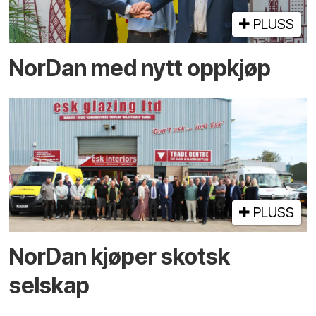
PLUSS
NorDan med nytt oppkjøp
PLUSS
NorDan kjøper skotsk
selskap