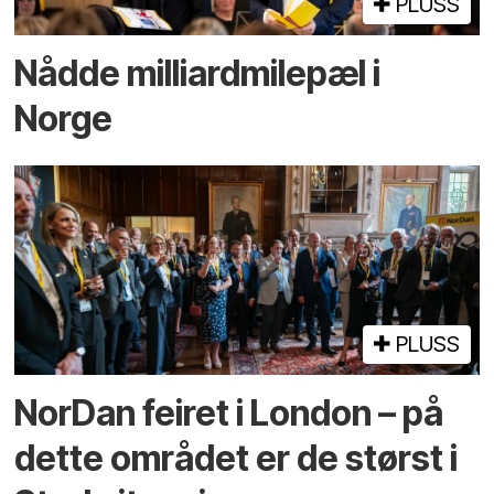
PLUSS
Nådde milliard­­milepæl i
Norge
PLUSS
NorDan feiret i London – på
dette området er de størst i