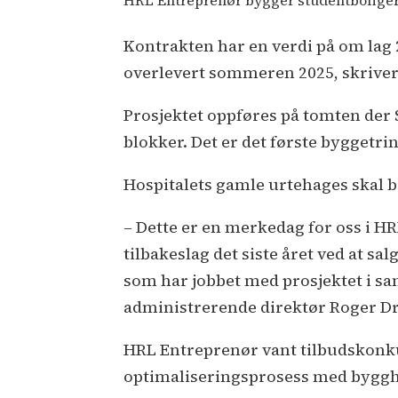
HRL Entreprenør bygger studentboliger
Kontrakten har en verdi på om lag 
overlevert sommeren 2025, skriver
Prosjektet oppføres på tomten der S
blokker. Det er det første byggetri
Hospitalets gamle urtehages skal be
– Dette er en merkedag for oss i 
tilbakeslag det siste året ved at sal
som har jobbet med prosjektet i sam
administrerende direktør Roger Dr
HRL Entreprenør vant tilbudskonkur
optimaliseringsprosess med bygg