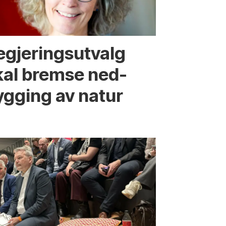
egjerings­utvalg
kal bremse ned­
ygging av natur