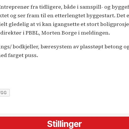
ntreprenør fra tidligere, både i samspill- og bygge
et og ser fram til en etterlengtet byggestart. Det e
ielt gledelig at vi kan igangsette et stort boligpro
r direktør i PBBL, Morten Borge i meldingen.
ings/ bodkjeller, bæresystem av plasstøpt betong og
ed farget puss.
YGG
Stillinger