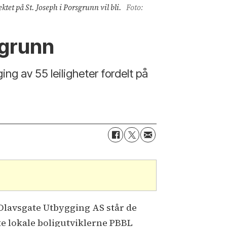
tet på St. Joseph i Porsgrunn vil bli.
Foto:
sgrunn
g av 55 leiligheter fordelt på
Olavsgate Utbygging AS står de
te lokale boligutviklerne PBBL