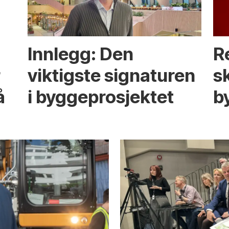
Innlegg: Den
R
r
viktigste signaturen
s
å
i bygge­­prosjektet
b