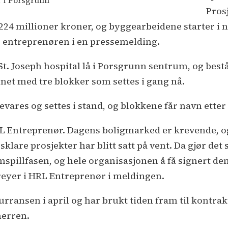
 i Porsgrunn
Pros
224 millioner kroner, og byggearbeidene starter i 
 entreprenøren i en pressemelding.
t. Joseph hospital lå i Porsgrunn sentrum, og består
nnet med tre blokker som settes i gang nå.
vares og settes i stand, og blokkene får navn etter
HRL Entreprenør. Dagens boligmarked er krevende, 
gsklare prosjekter har blitt satt på vent. Da gjør det 
spillfasen, og hele organisasjonen å få signert de
eyer i HRL Entreprenør i meldingen.
ransen i april og har brukt tiden fram til kontrakt
herren.