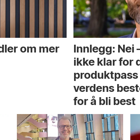
ndler om mer
Innlegg: Nei
ikke klar for 
produktpass 
verdens best
for å bli best