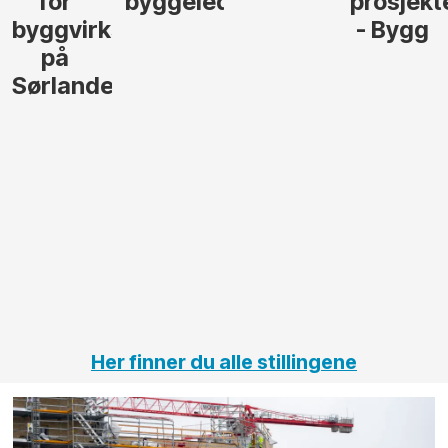
for
byggeleder
prosjekt
byggvirksomhet
- Bygg
på
Sørlandet
Her finner du alle stillingene