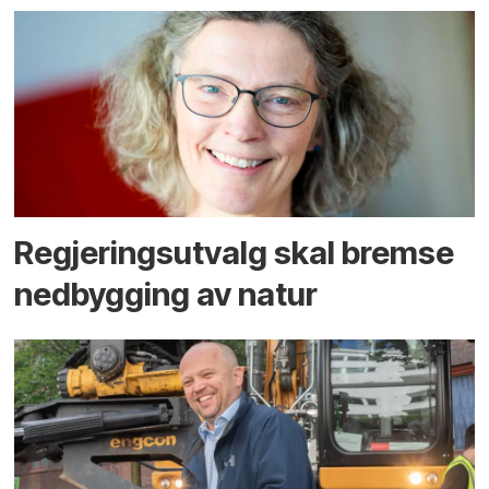
Regjerings­utvalg skal bremse
ned­bygging av natur