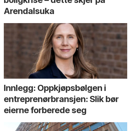
Arendals­uka
Innlegg: Oppkjøps­bølgen i
entreprenør­bransjen: Slik bør
eierne forberede seg