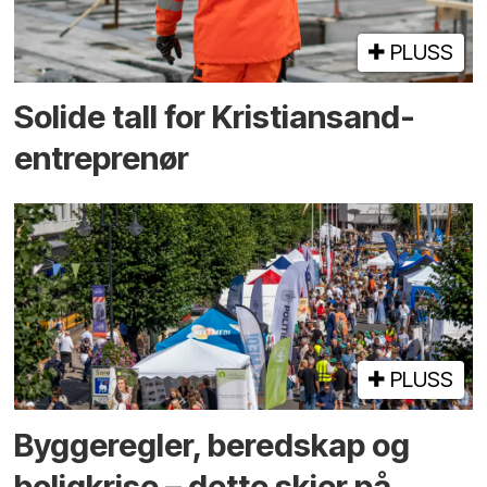
PLUSS
Solide tall for Kristiansand-
entreprenør
PLUSS
Bygge­regler, beredskap og
bolig­krise – dette skjer på