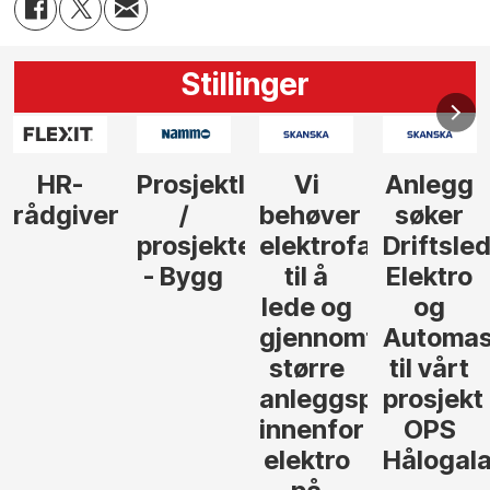
Stillinger
Prosjektleder
Vi
Anlegg
Senior
/
behøver
søker
Kalkulat
prosjekteringsleder
elektrofagfolk
Driftsleder
- Asker
- Bygg
til å
Elektro
lede og
og
gjennomføre
Automasjon
større
til vårt
anleggsprosjekter
prosjekt
innenfor
OPS
elektro
Hålogalandsvege