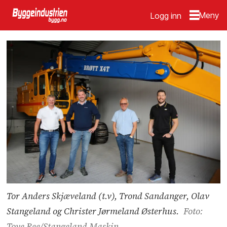
Logg inn
Tor Anders Skjæveland (t.v), Trond Sandanger, Olav
Stangeland og Christer Jørmeland Østerhus.
Foto:
Tove Ree/Stangeland Maskin