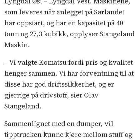
Lyngdal Øst – Lyngdal Vest. Maskinene,
som leveres når anlegget på Sørlandet
Pon Equipment:
har oppstart, og har en kapasitet på 40
- 2 stykk Cat 352
tonn og 27,3 kubikk, opplyser Stangeland
Maskin.
– 2 stykk Cat 340
– Vi valgte Komatsu fordi pris og kvalitet
- 10 stykk Cat 323
henger sammen. Vi har forventning til at
– 1 stykk Cat 318M
disse har god driftssikkerhet, og er
gjerrige på drivstoff, sier Olav
Stangeland.
Sammenlignet med en dumper, vil
tipptrucken kunne kjøre mellom stuff og