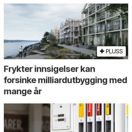
PLUSS
Frykter innsigelser kan
forsinke milliard­utbygging med
mange år