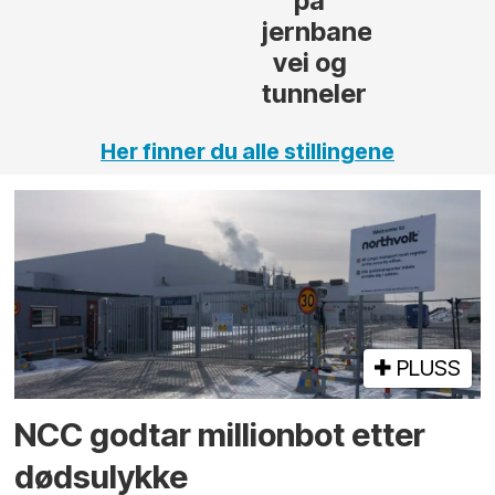
på
jernbane,
vei og
tunneler
Her finner du alle stillingene
PLUSS
NCC godtar millionbot etter
dødsulykke