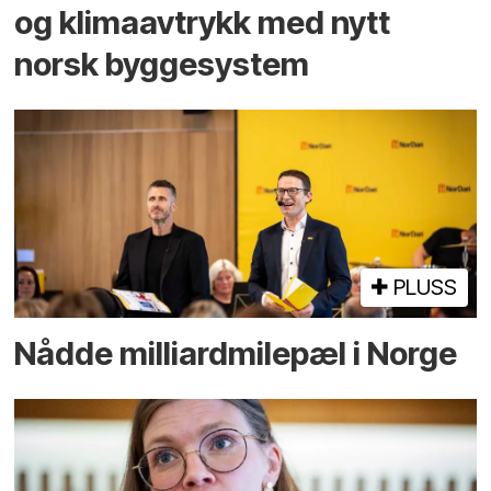
og klima­avtrykk med nytt
norsk bygge­system
PLUSS
Nådde milliard­­milepæl i Norge