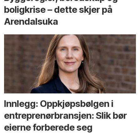
bolig­krise – dette skjer på
Arendals­uka
Innlegg: Oppkjøps­bølgen i
entreprenør­bransjen: Slik bør
eierne forberede seg