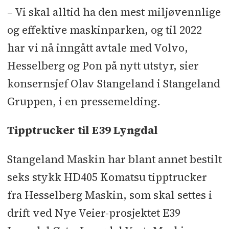
Volvo Maskin:
– Vi skal alltid ha den mest miljøvennlige
og effektive maskinparken, og til 2022
– 2 stykk Volvo EC550
har vi nå inngått avtale med Volvo,
– 2 stykk Volvo EC355
Hesselberg og Pon på nytt utstyr, sier
konsernsjef Olav Stangeland i Stangeland
– 3 stykk Volvo EC300
Gruppen, i en pressemelding.
- 1 stykk Volvo EC250
Tipptrucker til E39 Lyngdal
- 2 stykk Volvo EC230 - elektrisk
Stangeland Maskin har blant annet bestilt
- 21 stykk Volvo EC 220
seks stykk HD405 Komatsu tipptrucker
fra Hesselberg Maskin, som skal settes i
- 10 stykk Volvo EW170
drift ved Nye Veier-prosjektet E39
Kilde: Stangeland Maskin