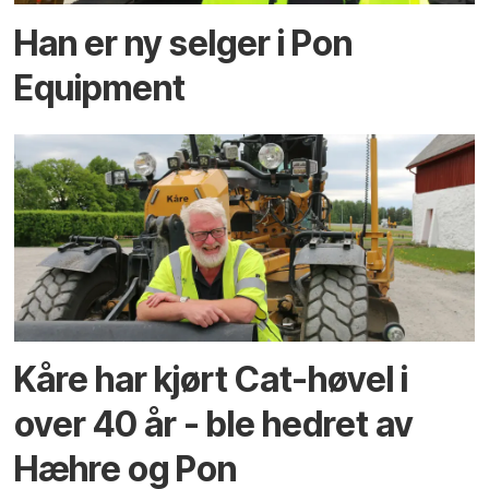
Han er ny selger i Pon
Equipment
Kåre har kjørt Cat-høvel i
over 40 år - ble hedret av
Hæhre og Pon