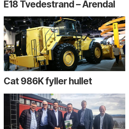
E18 Tvedestrand – Arendal
Cat 986K fyller hullet