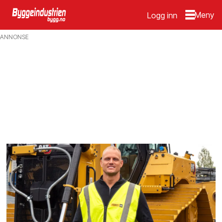
Logg inn
Emne:
ANNONSE
pon
equipment