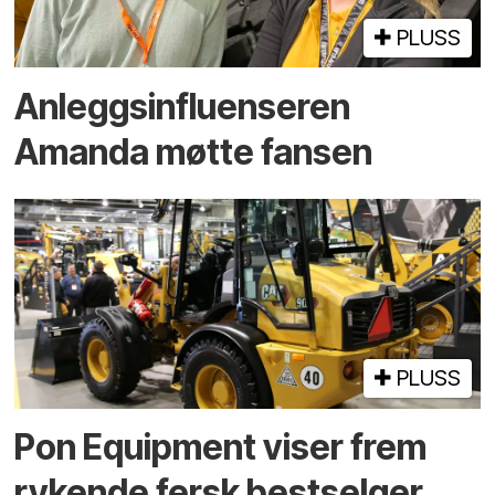
PLUSS
Anleggsinfluenseren
Amanda møtte fansen
PLUSS
Pon Equipment viser frem
rykende fersk bestselger