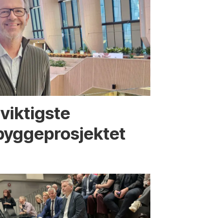
viktigste
bygge­­prosjektet