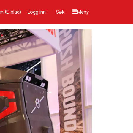
n (E-blad)
Logg inn