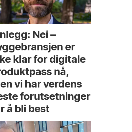
nlegg: Nei –
yggebransjen er
ke klar for digitale
roduktpass nå,
en vi har verdens
este forutsetninger
r å bli best