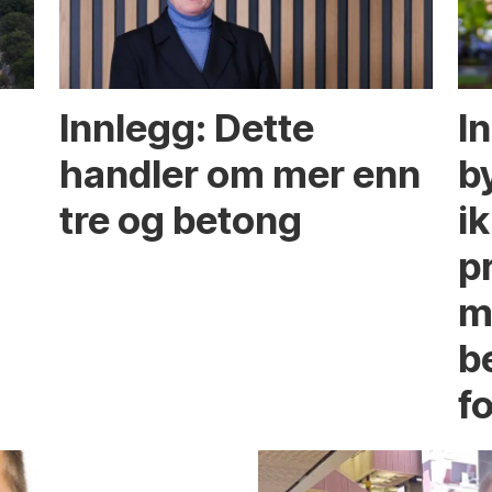
Innlegg: Dette
In
handler om mer enn
b
tre og betong
ik
p
m
b
fo