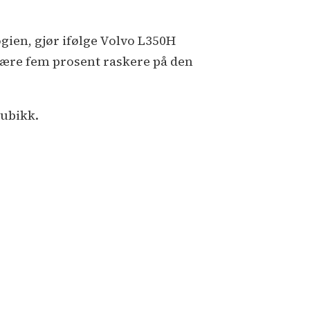
ien, gjør ifølge Volvo L350H
 være fem prosent raskere på den
kubikk.