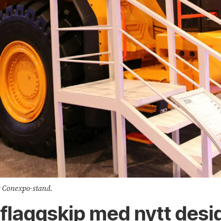
s Conexpo-stand.
rflaggskip med nytt desi