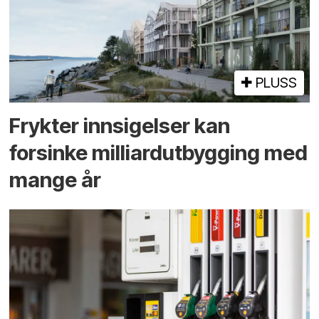
PLUSS
Frykter innsigelser kan
forsinke milliard­utbygging med
mange år