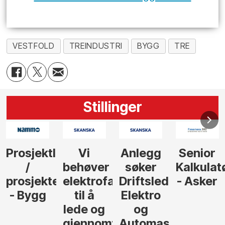
VESTFOLD
TREINDUSTRI
BYGG
TRE
Stillinger
Anlegg
Senior
Senior
Prosjekt
søker
Kalkulatør
Tilbudsleder
r
agfolk
Driftsleder
- Asker
Anlegg
Elektro
- Oslo
og
føre
Automasjon