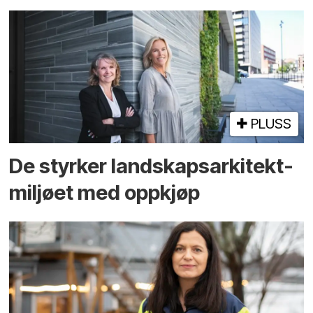
PLUSS
De styrker landskaps­arkitekt­
miljøet med oppkjøp