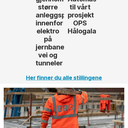
til vårt
rosjekter
prosjekt
OPS
Hålogalandsvegen
,
Her finner du alle stillingene