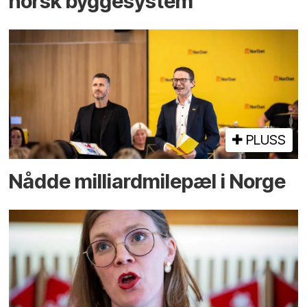
norsk bygge­system
PLUSS
Nådde milliard­­milepæl i Norge