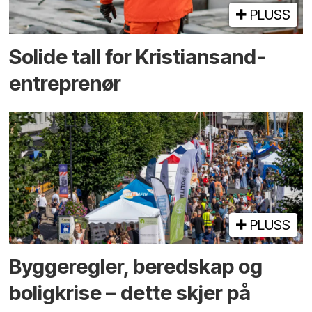
PLUSS
Solide tall for Kristiansand-
entreprenør
PLUSS
Bygge­regler, beredskap og
bolig­krise – dette skjer på