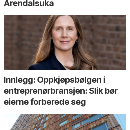
Arendals­uka
Innlegg: Oppkjøps­bølgen i
entreprenør­bransjen: Slik bør
eierne forberede seg