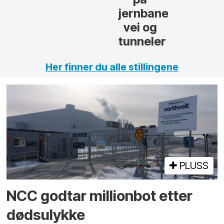
jernbane,
vei og
tunneler
Her finner du alle stillingene
PLUSS
NCC godtar millionbot etter
dødsulykke