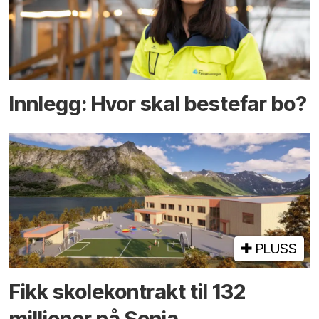
Innlegg: Hvor skal bestefar bo?
PLUSS
Fikk skole­kontrakt til 132
millioner på Senja