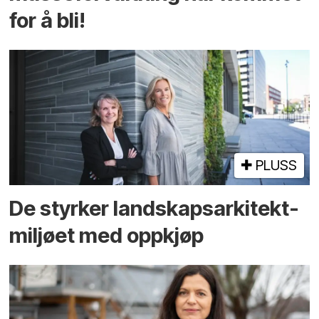
for å bli!
PLUSS
De styrker landskaps­arkitekt­
miljøet med oppkjøp