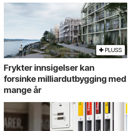
PLUSS
Frykter innsigelser kan
forsinke milliard­utbygging med
mange år