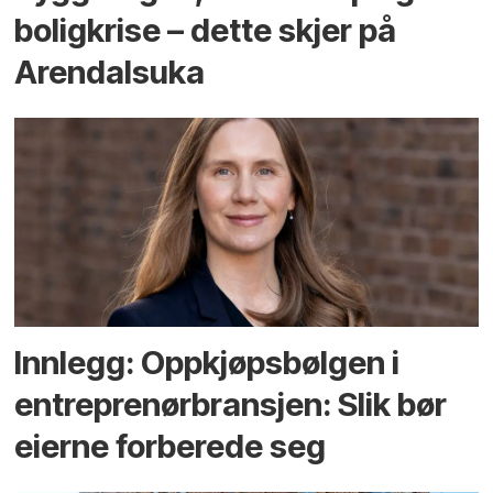
bolig­krise – dette skjer på
Arendals­uka
Innlegg: Oppkjøps­bølgen i
entreprenør­bransjen: Slik bør
eierne forberede seg