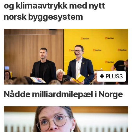
og klima­avtrykk med nytt
norsk bygge­system
PLUSS
Nådde milliard­­milepæl i Norge