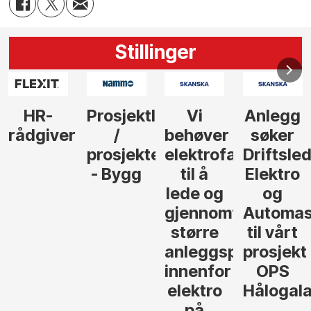
Stillinger
Prosjektleder
Vi
Anlegg
Senior
/
behøver
søker
Kalkulat
prosjekteringsleder
elektrofagfolk
Driftsleder
- Asker
- Bygg
til å
Elektro
lede og
og
gjennomføre
Automasjon
større
til vårt
anleggsprosjekter
prosjekt
innenfor
OPS
elektro
Hålogalandsvege
på