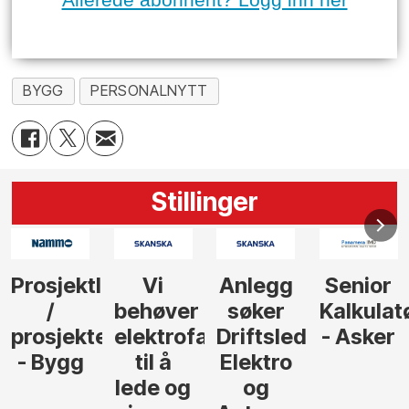
BYGG
PERSONALNYTT
Stillinger
Anlegg
Senior
Senior
Prosjekt
søker
Kalkulatør
Tilbudsleder
r
agfolk
Driftsleder
- Asker
Anlegg
Elektro
- Oslo
og