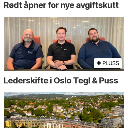
Rødt åpner for nye avgiftskutt
PLUSS
Lederskifte i Oslo Tegl & Puss