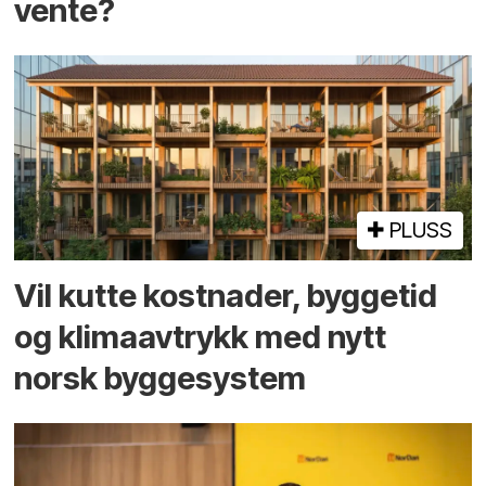
vente?
PLUSS
Vil kutte kostnader, byggetid
og klima­avtrykk med nytt
norsk bygge­system