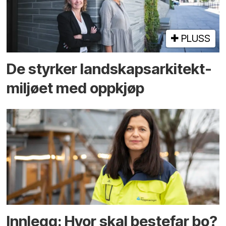
PLUSS
De styrker landskaps­arkitekt­
miljøet med oppkjøp
Innlegg: Hvor skal bestefar bo?