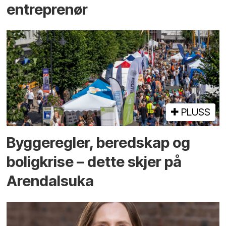
entreprenør
PLUSS
Bygge­regler, beredskap og
bolig­krise – dette skjer på
Arendals­uka