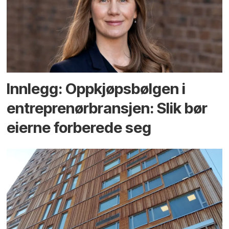
Innlegg: Oppkjøps­bølgen i
entreprenør­bransjen: Slik bør
eierne forberede seg