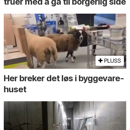
truer med å gå til borgerlig side
PLUSS
Her breker det løs i bygge­vare­
huset