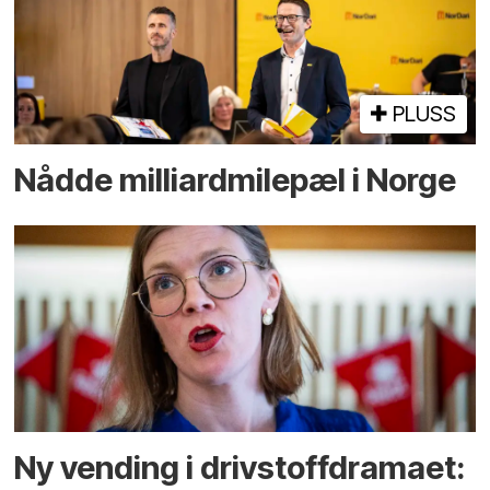
PLUSS
Nådde milliard­­milepæl i Norge
Ny vending i drivstoffdramaet: