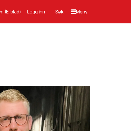
n (E-blad)
Logg inn