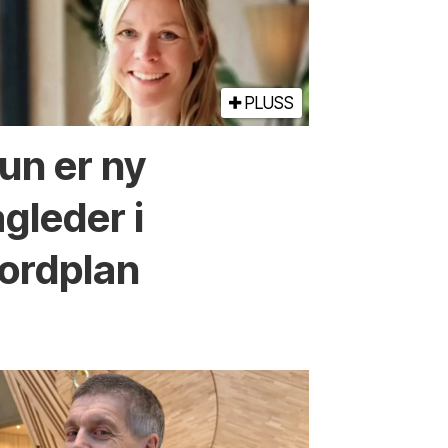
PLUSS
un er ny
agleder i
ordplan