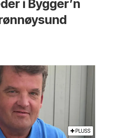
eder i Bygger’n
rønnøysund
PLUSS