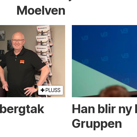
Moelven
PLUSS
lbergtak
Han blir ny
Gruppen