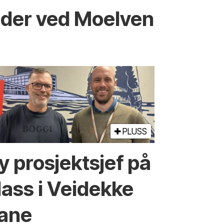
eder ved Moelven
PLUSS
y prosjektsjef på
lass i Veidekke
ane