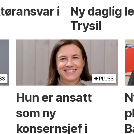
tør­ansvar i
Ny daglig l
Trysil
SS
PLUSS
Hun er ansatt
N
som ny
p
konsernsjef i
B