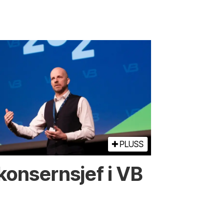
PLUSS
 konsernsjef i VB