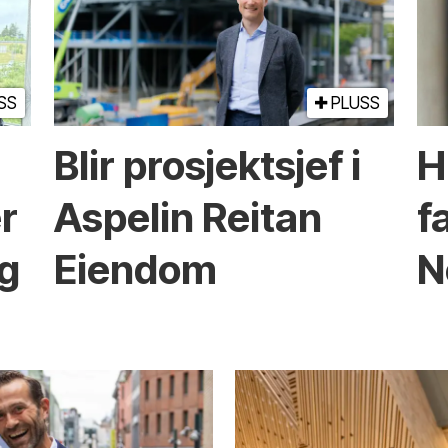
SS
PLUSS
Blir prosjektsjef i
H
r
Aspelin Reitan
f
g
Eiendom
N