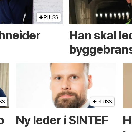
PLUSS
chneider
Han skal l
byggebrans
SS
PLUSS
o
Ny leder i SINTEF
H