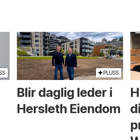
SS
PLUSS
Blir daglig leder i
H
Hersleth Eiendom
d
p