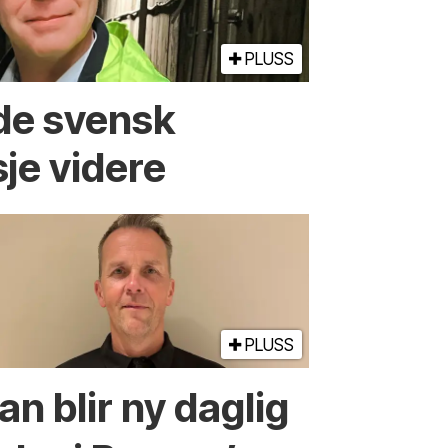
PLUSS
ede svensk
je videre
PLUSS
an blir ny daglig