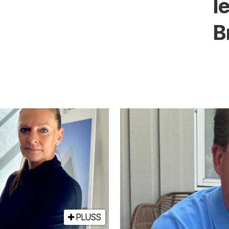
l
B
PLUSS