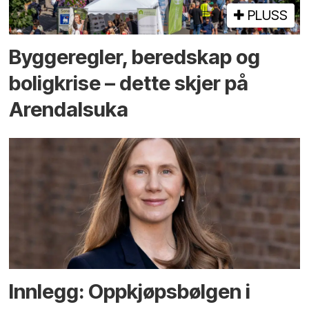
PLUSS
Bygge­regler, beredskap og
bolig­krise – dette skjer på
Arendals­uka
Innlegg: Oppkjøps­bølgen i