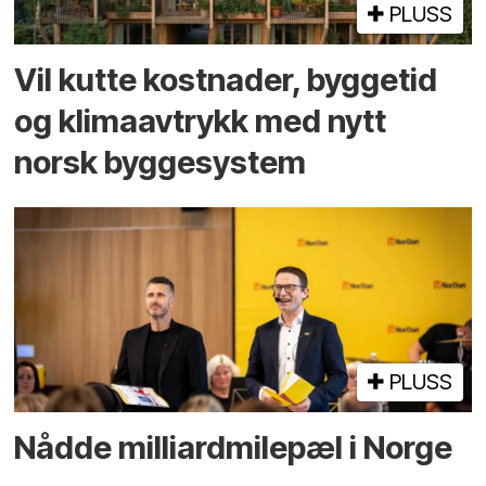
PLUSS
Vil kutte kostnader, byggetid
og klima­avtrykk med nytt
norsk bygge­system
PLUSS
Nådde milliard­­milepæl i Norge