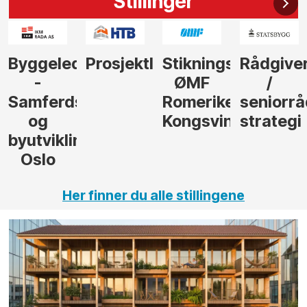
Stillinger
der
Prosjektleder
Stikningsingeniør
Rådgiver
Anleggs
ØMF
/
til
sel
Romerike
seniorrådgiver
hotellpr
Kongsvinger
strategi
i Gulen
ng,
Her finner du alle stillingene