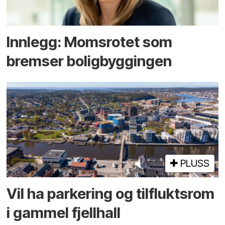
Innlegg: Moms­rotet som
bremser bolig­byggingen
PLUSS
Vil ha parkering og tilflukts­rom
i gammel fjellhall