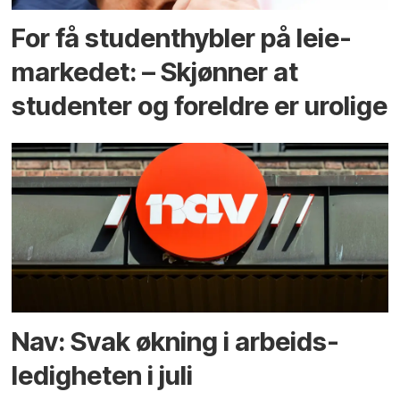
For få student­hybler på leie­
markedet: – Skjønner at
studenter og foreldre er urolige
Nav: Svak økning i arbeids­
ledigheten i juli