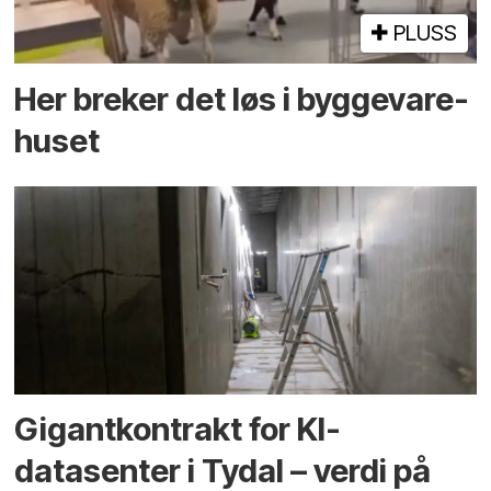
PLUSS
Her breker det løs i bygge­vare­
huset
Gigantkontrakt for KI-
datasenter i Tydal – verdi på