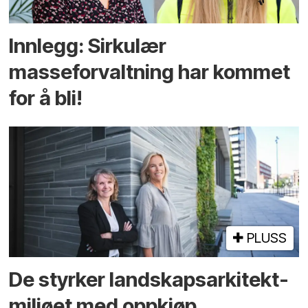
Innlegg: Sirkulær
masseforvaltning har kommet
for å bli!
PLUSS
De styrker landskaps­arkitekt­
miljøet med oppkjøp