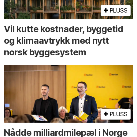
PLUSS
Vil kutte kostnader, byggetid
og klima­avtrykk med nytt
norsk bygge­system
PLUSS
Nådde milliard­­milepæl i Norge