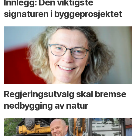
Innlegg: Den viktigste
signaturen i bygge­­prosjektet
Regjerings­utvalg skal bremse
ned­bygging av natur