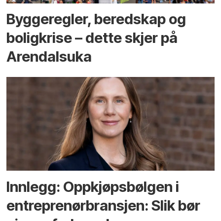
Bygge­regler, beredskap og
bolig­krise – dette skjer på
Arendals­uka
Innlegg: Oppkjøps­bølgen i
entreprenør­bransjen: Slik bør