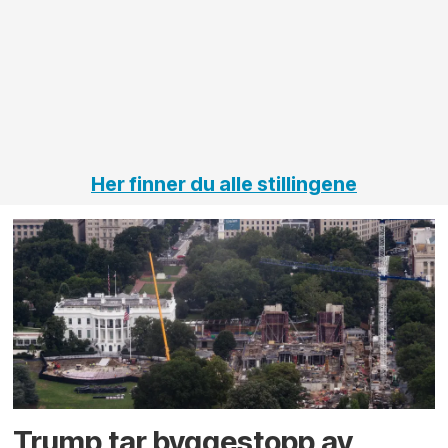
elektro
H
på
jernbane,
vei og
tunneler
Her finner du alle stillingene
Trump tar byggestopp av