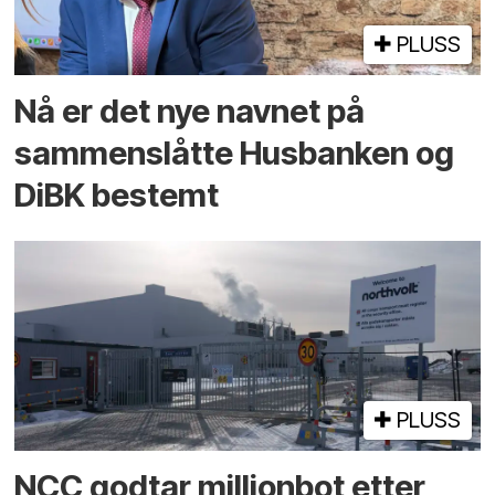
PLUSS
Nå er det nye navnet på
sammenslåtte Husbanken og
DiBK bestemt
PLUSS
NCC godtar millionbot etter