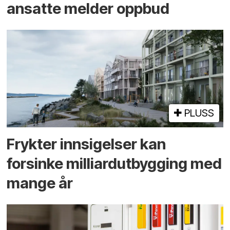
ansatte melder oppbud
PLUSS
Frykter innsigelser kan
forsinke milliard­utbygging med
mange år