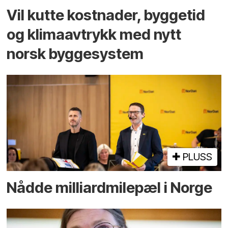
Vil kutte kostnader, byggetid
og klima­avtrykk med nytt
norsk bygge­system
PLUSS
Nådde milliard­­milepæl i Norge