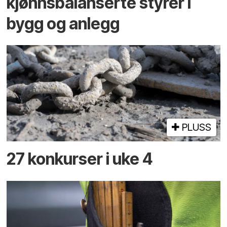
kjønns­balanserte styrer i
bygg og anlegg
PLUSS
27 konkurser i uke 4