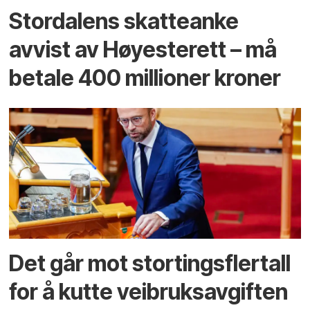
Stordalens skatteanke
avvist av Høyesterett – må
betale 400 millioner kroner
Det går mot stortingsflertall
for å kutte veibruks­avgiften