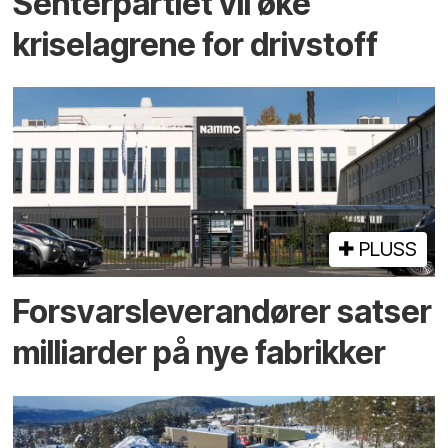
Senterpartiet vil øke
kriselagrene for drivstoff
PLUSS
Forsvars­leverandører satser
milliarder på nye fabrikker