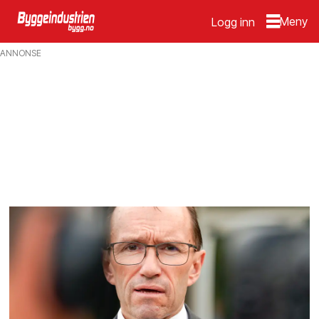
Logg inn
Emne:
ANNONSE
næringsliv