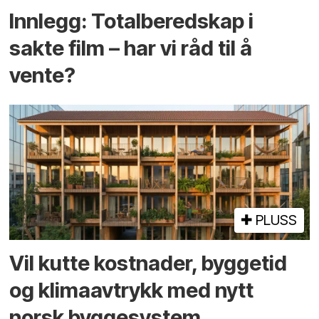
Innlegg: Totalberedskap i
sakte film – har vi råd til å
vente?
PLUSS
Vil kutte kostnader, byggetid
og klima­avtrykk med nytt
norsk bygge­system