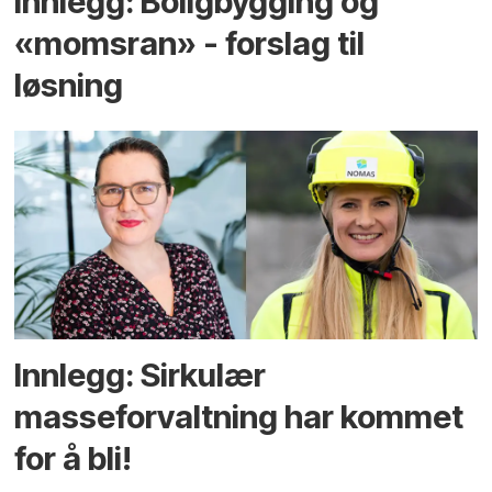
Innlegg: Boligbygging og
«momsran» - forslag til
løsning
Innlegg: Sirkulær
masseforvaltning har kommet
for å bli!