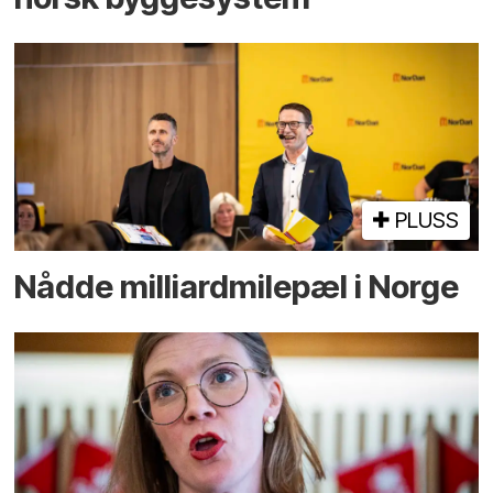
PLUSS
Nådde milliard­­milepæl i Norge