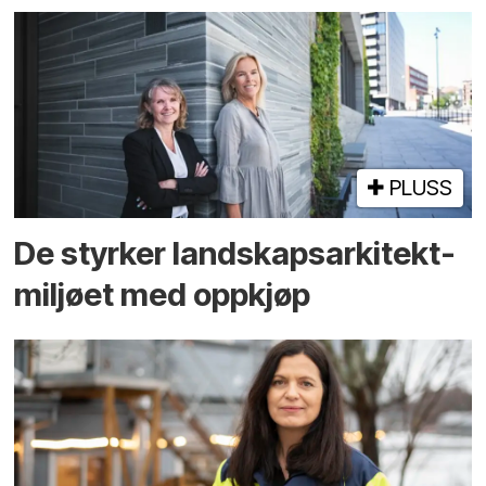
PLUSS
De styrker landskaps­arkitekt­
miljøet med oppkjøp