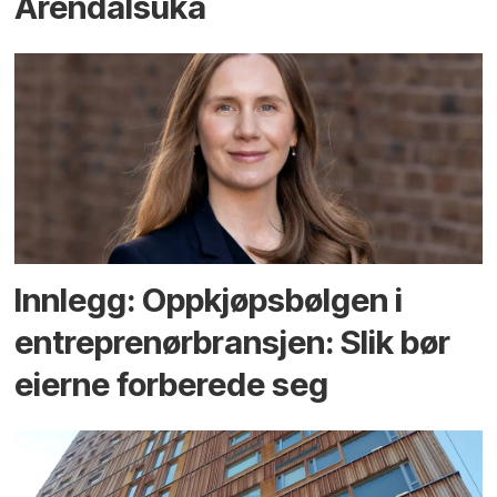
Arendals­uka
Innlegg: Oppkjøps­bølgen i
entreprenør­bransjen: Slik bør
eierne forberede seg