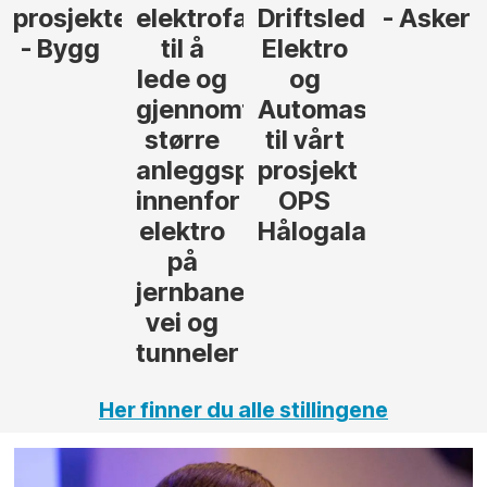
r
agfolk
Driftsleder
- Asker
Anlegg
Elektro
- Oslo
og
føre
Automasjon
til vårt
rosjekter
prosjekt
OPS
Hålogalandsvegen
,
Her finner du alle stillingene