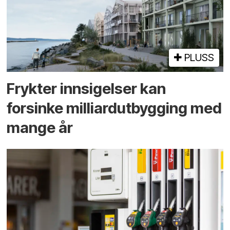
PLUSS
Frykter innsigelser kan
forsinke milliard­utbygging med
mange år