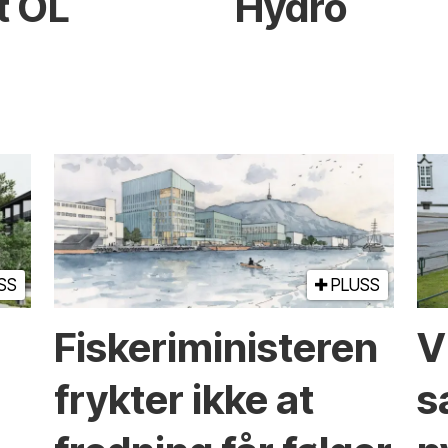
ot OL
Hydro
SS
PLUSS
Fiskeriministeren
V
frykter ikke at
s