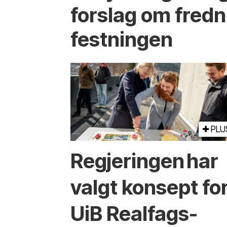
forslag om fredn
festningen
PLU
Regjeringen har
valgt konsept fo
UiB Realfags­