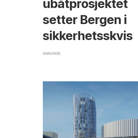
ubåtprosjektet
setter Bergen i
sikkerhetsskvis
ANNONSE