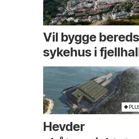
Vil bygge bered
sykehus i fjellhal
PLU
Hevder