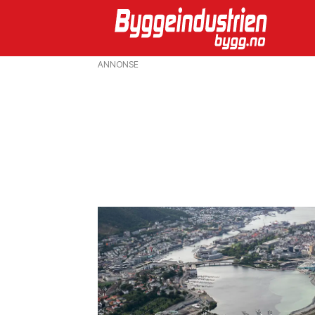
ANNONSE
Emne:
vestland