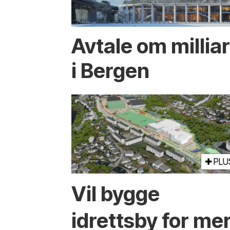
Avtale om millia
i Bergen
PLU
Vil bygge
idrettsby for me