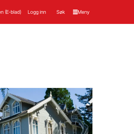
n (E-blad)
Logg inn