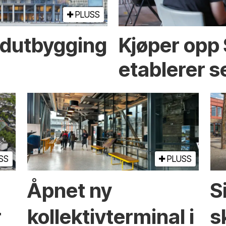
PLUSS
rd­utbygging
Kjøper opp
etablerer s
SS
PLUSS
Åpnet ny
S
r
kollektiv­­terminal i
s