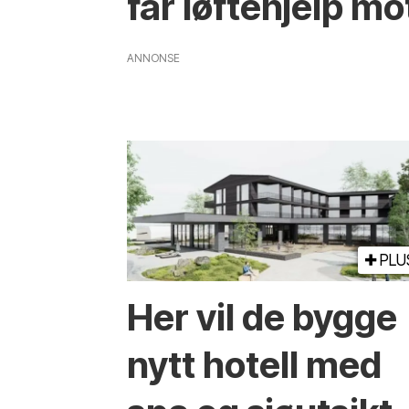
får løfte­hjelp m
ANNONSE
PLU
Her vil de bygge
nytt hotell med