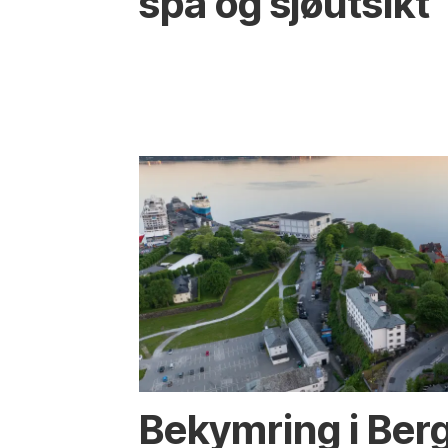
spa og sjøutsikt
Bekymring i Berg