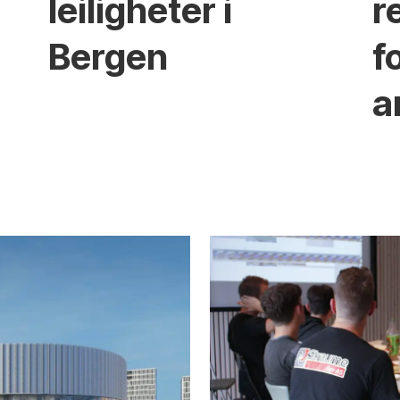
leiligheter i
r
Bergen
f
a