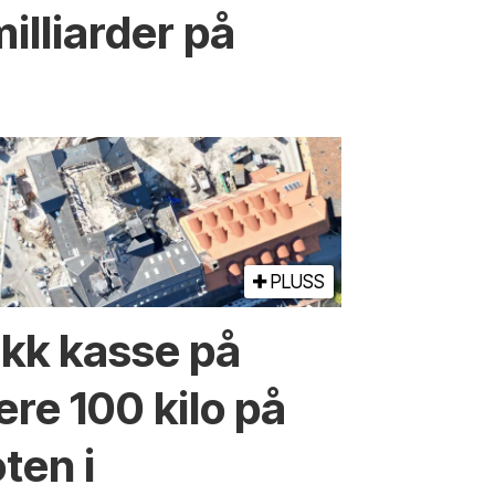
milliarder på
PLUSS
ikk kasse på
lere 100 kilo på
oten i