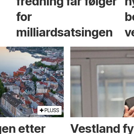
fredning får følger
n
for
b
milliardsatsingen
v
PLUSS
en etter
Vestland f