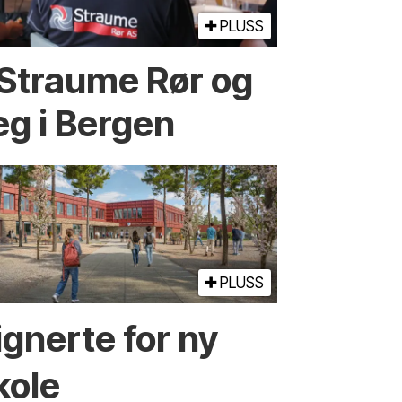
PLUSS
 Straume Rør og
eg i Bergen
PLUSS
ignerte for ny
kole