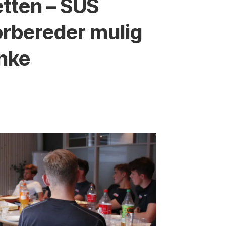
etten – SUS
orbereder mulig
nke