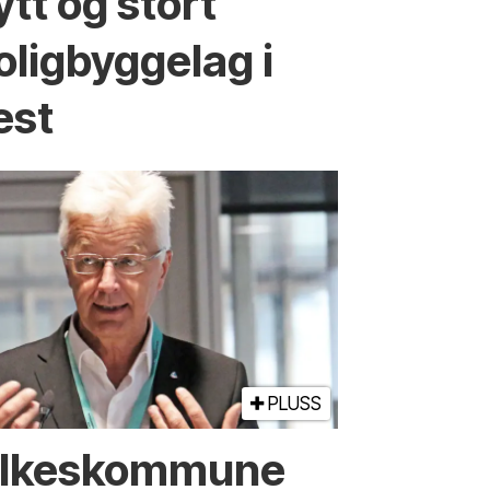
ytt og stort
olig­bygge­lag i
est
PLUSS
ylkes­kommune