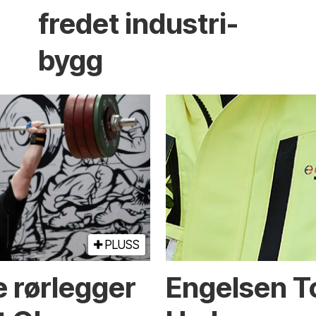
fredet industri­
bygg
PLUSS
e rørlegger
Engelsen To