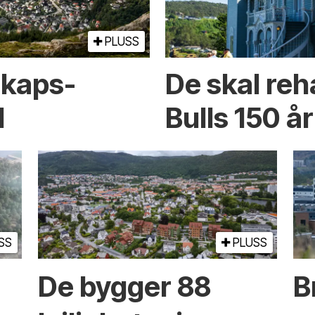
PLUSS
skaps­
De skal reh
l
Bulls 150 år
SS
PLUSS
De bygger 88
B