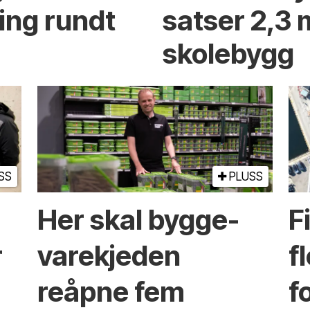
ing rundt
satser 2,3 
skolebygg
SS
PLUSS
Her skal bygge­
F
r
vare­kjeden
f
reåpne fem
f