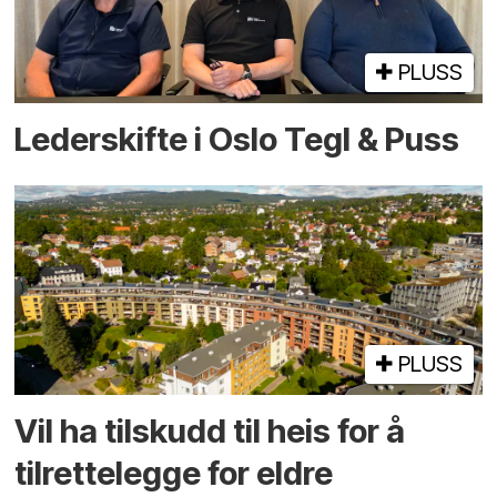
PLUSS
Lederskifte i Oslo Tegl & Puss
PLUSS
Vil ha tilskudd til heis for å
tilrettelegge for eldre