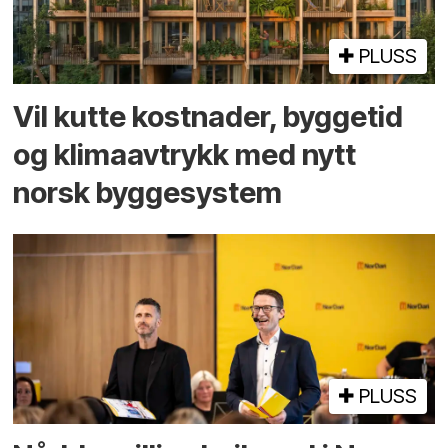
PLUSS
Vil kutte kostnader, byggetid
og klima­avtrykk med nytt
norsk bygge­system
PLUSS