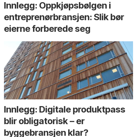
Innlegg: Oppkjøps­bølgen i
entreprenør­bransjen: Slik bør
eierne forberede seg
Innlegg: Digitale produktpass
blir obligatorisk – er
byggebransjen klar?