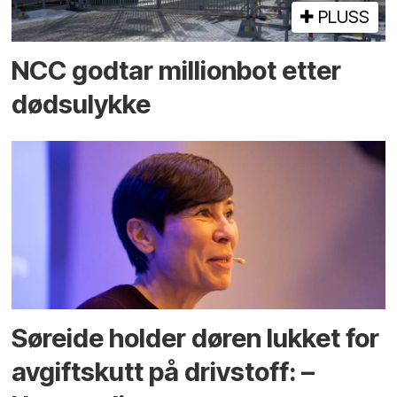
PLUSS
NCC godtar millionbot etter
dødsulykke
Søreide holder døren lukket for
avgiftskutt på drivstoff: –