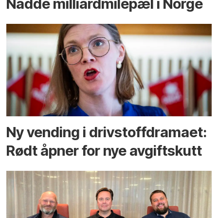
Nådde milliard­­milepæl i Norge
Ny vending i drivstoffdramaet:
Rødt åpner for nye avgiftskutt