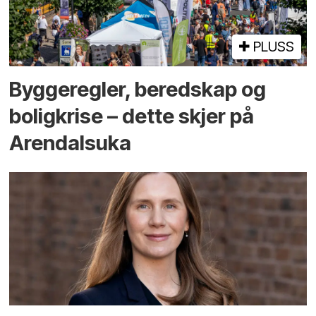
PLUSS
Bygge­regler, beredskap og
bolig­krise – dette skjer på
Arendals­uka