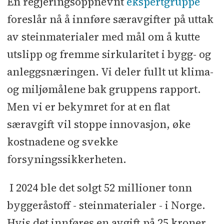
En regjeringsoppnevnt
ekspertgruppe
foreslår nå å innføre særavgifter på uttak
av steinmaterialer med mål om å kutte
utslipp og fremme sirkularitet i bygg- og
anleggsnæringen. Vi deler fullt ut klima-
og miljømålene bak gruppens rapport.
Men vi er bekymret for at en flat
særavgift vil stoppe innovasjon, øke
kostnadene og svekke
forsyningssikkerheten.
I 2024 ble det solgt 52 millioner tonn
byggeråstoff - steinmaterialer - i Norge.
Hvis det innføres en avgift på 25 kroner