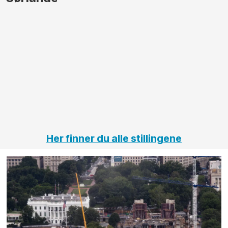
større
til vårt
anleggsprosjekter
prosjekt
innenfor
OPS
elektro
Hålogal
på
jernbane,
vei og
tunneler
Her finner du alle stillingene