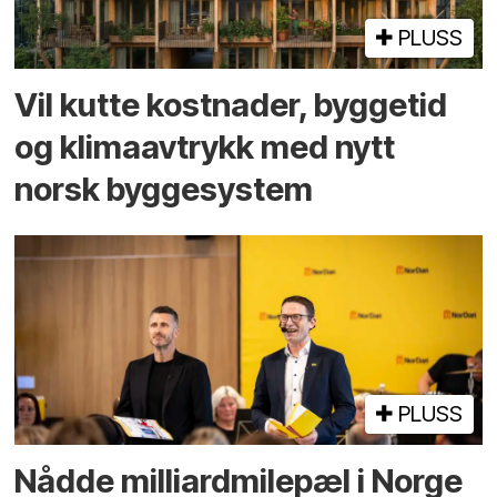
PLUSS
Vil kutte kostnader, byggetid
og klima­avtrykk med nytt
norsk bygge­system
PLUSS
Nådde milliard­­milepæl i Norge