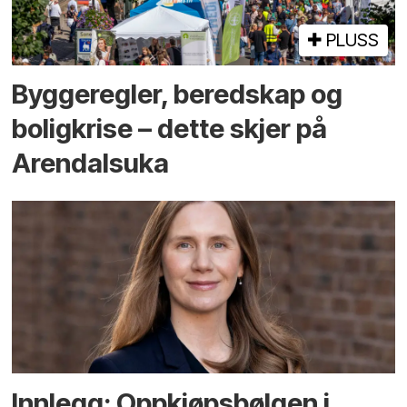
PLUSS
Bygge­regler, beredskap og
bolig­krise – dette skjer på
Arendals­uka
Innlegg: Oppkjøps­bølgen i