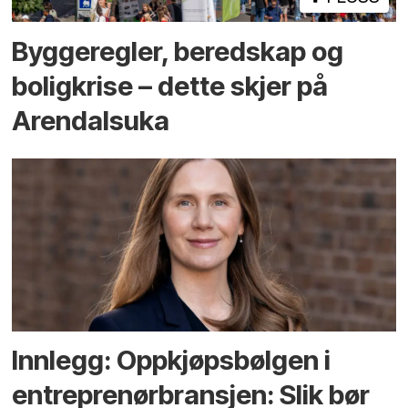
Bygge­regler, beredskap og
bolig­krise – dette skjer på
Arendals­uka
Innlegg: Oppkjøps­bølgen i
entreprenør­bransjen: Slik bør