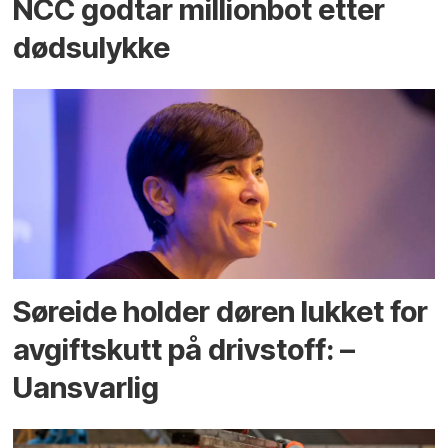
NCC godtar millionbot etter
dødsulykke
Søreide holder døren lukket for
avgiftskutt på drivstoff: –
Uansvarlig