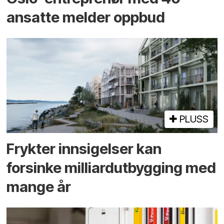
ansatte melder oppbud
PLUSS
Frykter innsigelser kan
forsinke milliard­utbygging med
mange år