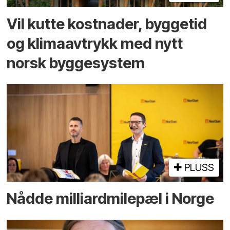
Vil kutte kostnader, byggetid
og klima­avtrykk med nytt
norsk bygge­system
PLUSS
Nådde milliard­­milepæl i Norge