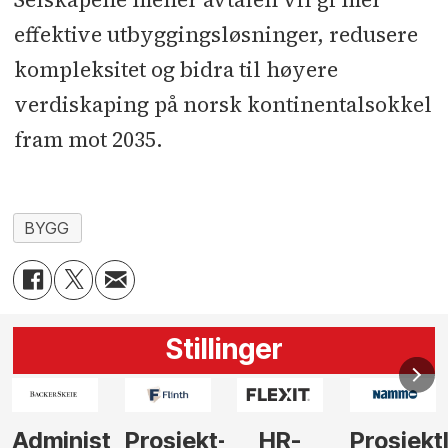
effektive utbyggingsløsninger, redusere
kompleksitet og bidra til høyere
verdiskaping på norsk kontinentalsokkel
fram mot 2035.
BYGG
Stillinger
-
HR-
Prosjektleder
Vi
Anlegg