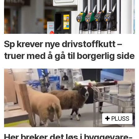
Sp krever nye drivstoffkutt –
truer med å gå til borgerlig side
PLUSS
Her breker det løs i bygge­vare­