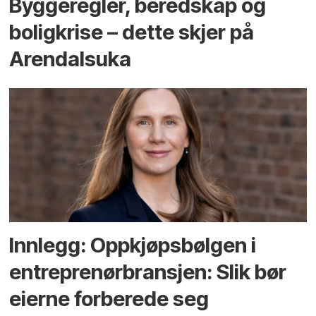
Bygge­regler, beredskap og
bolig­krise – dette skjer på
Arendals­uka
Innlegg: Oppkjøps­bølgen i
entreprenør­bransjen: Slik bør
eierne forberede seg