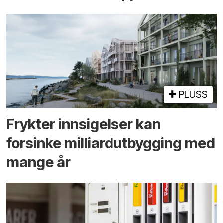
PLUSS
Frykter innsigelser kan
forsinke milliard­utbygging med
mange år