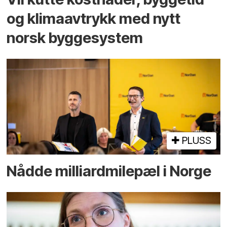
og klima­avtrykk med nytt
norsk bygge­system
PLUSS
Nådde milliard­­milepæl i Norge