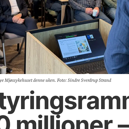
nye Mjøssykehuset denne uken. Foto: Sindre Sverdrup Strand
styrings­ra
 millioner 