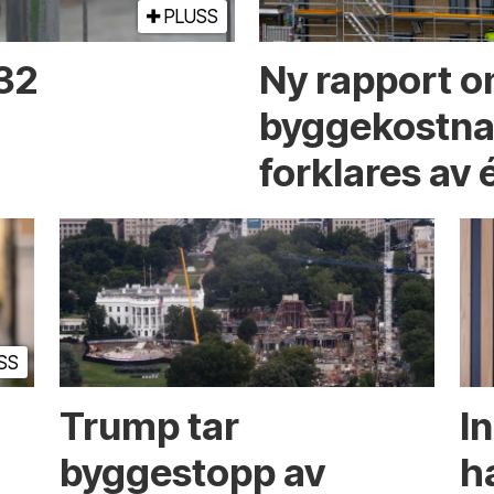
PLUSS
 32
Ny rapport o
byggekostnad
forklares av 
SS
Trump tar
I
byggestopp av
h