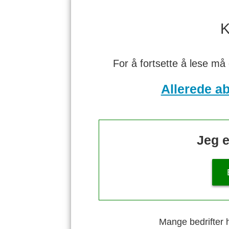
K
For å fortsette å lese må
Allerede a
Jeg e
Mange bedrifter h