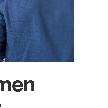
mmen
–