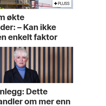
PLUSS
m økte
er: – Kan ikke
én enkelt faktor
nnlegg: Dette
andler om mer enn