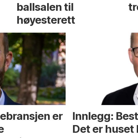
ballsalen til
t
høyesterett
gebransjen er
Innlegg: Best
e
Det er huset