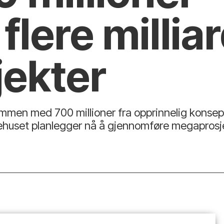
 flere millia
jekter
men med 700 millioner fra opprinnelig konsept ti
uset planlegger nå å gjennomføre megaprosjekte