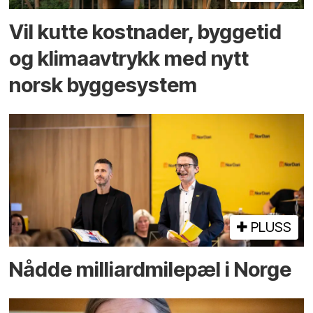
Vil kutte kostnader, byggetid
og klima­avtrykk med nytt
norsk bygge­system
PLUSS
Nådde milliard­­milepæl i Norge