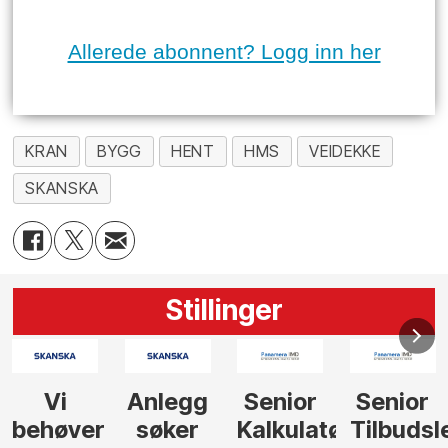
Allerede abonnent? Logg inn her
KRAN
BYGG
HENT
HMS
VEIDEKKE
SKANSKA
Stillinger
Senior
Senior
Prosjekteringsled
Rådgive
Kalkulatør
Tilbudsleder
ingeniør