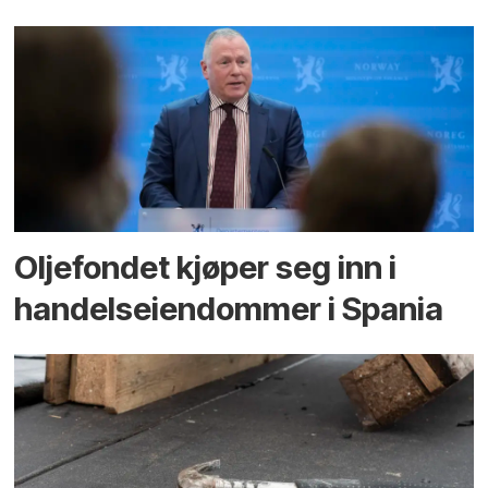
Oljefondet kjøper seg inn i
handels­eiendommer i Spania