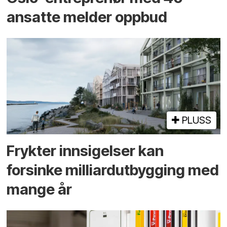
ansatte melder oppbud
PLUSS
Frykter innsigelser kan
forsinke milliard­utbygging med
mange år