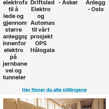
der
- Asker
Anlegg
elektro,
- Oslo
Oslo
jon
andsvegen
Her finner du alle stillingene