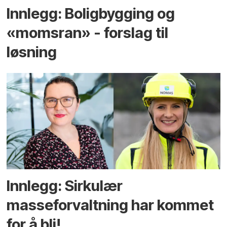
Innlegg: Boligbygging og
«momsran» - forslag til
løsning
Innlegg: Sirkulær
masseforvaltning har kommet
for å bli!