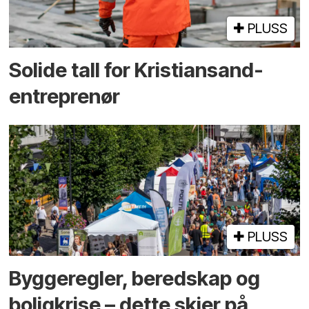
PLUSS
Solide tall for Kristiansand-
entreprenør
PLUSS
Bygge­regler, beredskap og
bolig­krise – dette skjer på