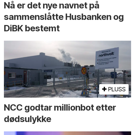
Nå er det nye navnet på
sammenslåtte Husbanken og
DiBK bestemt
PLUSS
NCC godtar millionbot etter
dødsulykke