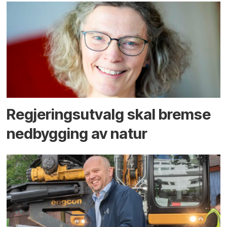
Regjerings­utvalg skal bremse
ned­bygging av natur