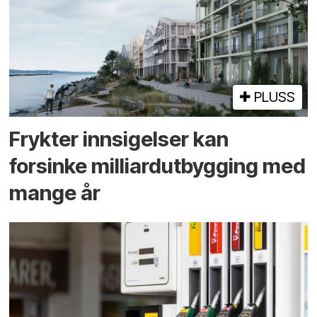
PLUSS
Frykter innsigelser kan
forsinke milliard­utbygging med
mange år