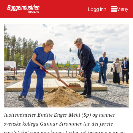
Logg inn
Justisminister Emilie Enger Mehl (Sp) og hennes
svenske kollega Gunnar Strömmer tar det første
spadetaket som markerer starten på byggingen av en