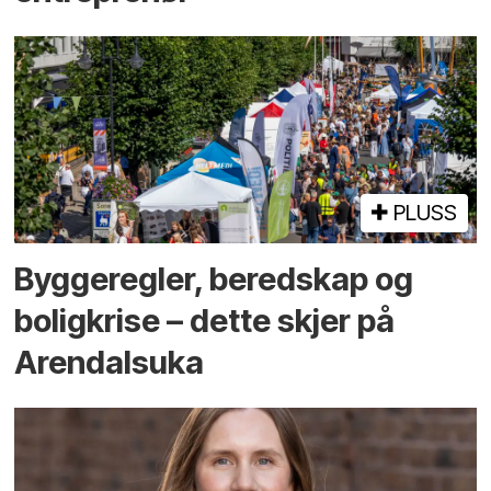
PLUSS
Bygge­regler, beredskap og
bolig­krise – dette skjer på
Arendals­uka