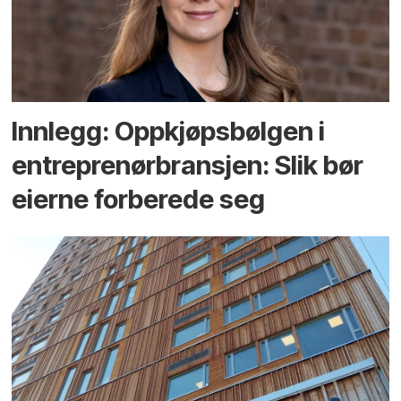
Innlegg: Oppkjøps­bølgen i
entreprenør­bransjen: Slik bør
eierne forberede seg