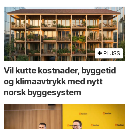
PLUSS
Vil kutte kostnader, byggetid
og klima­avtrykk med nytt
norsk bygge­system