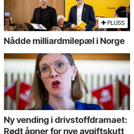
PLUSS
Nådde milliard­­milepæl i Norge
Ny vending i drivstoffdramaet:
Rødt åpner for nye avgiftskutt