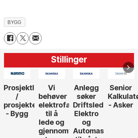
BYGG
Stillinger
Anlegg
Senior
Senior
Prosjekt
søker
Kalkulatør
Tilbudsleder
r
agfolk
Driftsleder
- Asker
Anlegg
Elektro
- Oslo
og
føre
Automasjon