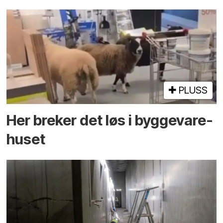
PLUSS
Her breker det løs i bygge­vare­
huset