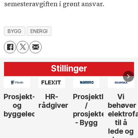
semesteravgiften i grønt ansvar.
BYGG
ENERGI
Stillinger
-
HR-
Prosjektleder
Vi
Anlegg
rådgiver
/
behøver
søker
der
prosjekteringsleder
elektrofagfolk
Driftsle
- Bygg
til å
Elektro
lede og
og