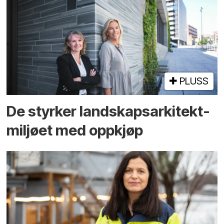
PLUSS
De styrker landskaps­arkitekt­
miljøet med oppkjøp