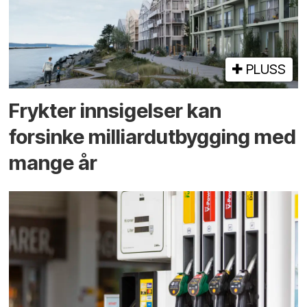
PLUSS
Frykter innsigelser kan
forsinke milliard­utbygging med
mange år