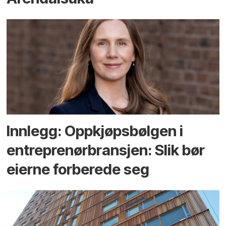
Innlegg: Oppkjøps­bølgen i
entreprenør­bransjen: Slik bør
eierne forberede seg