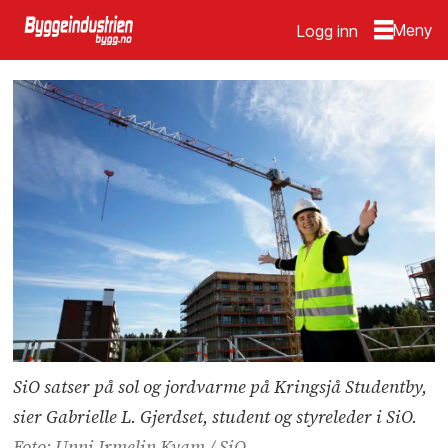
Logg inn
SiO satser på sol og jordvarme på Kringsjå Studentby,
sier Gabrielle L. Gjerdset, student og styreleder i SiO.
Foto: Unni Irmelin Kvam / SiO