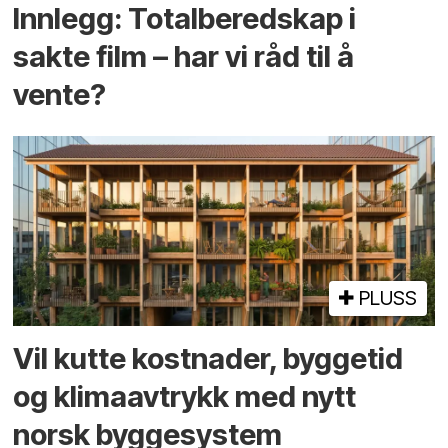
Innlegg: Totalberedskap i
sakte film – har vi råd til å
vente?
PLUSS
Vil kutte kostnader, byggetid
og klima­avtrykk med nytt
norsk bygge­system