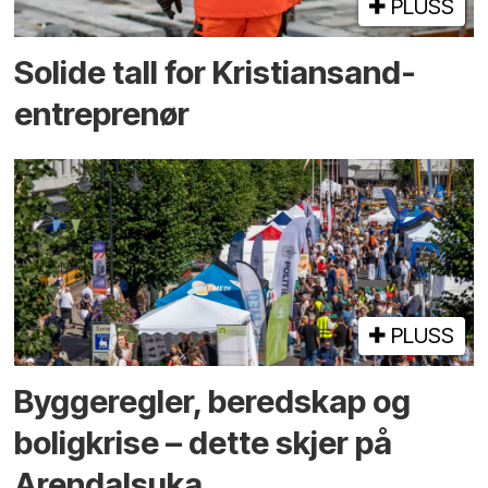
PLUSS
Solide tall for Kristiansand-
entreprenør
PLUSS
Bygge­regler, beredskap og
bolig­krise – dette skjer på
Arendals­uka