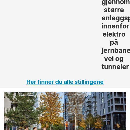
gjennomføre
Automas
større
til vårt
anleggsprosjekter
prosjekt
innenfor
OPS
elektro
Hålogal
på
jernbane,
vei og
tunneler
Her finner du alle stillingene