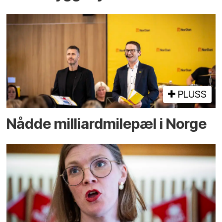
PLUSS
Nådde milliard­­milepæl i Norge