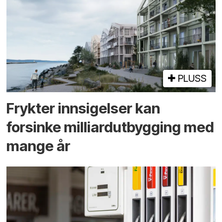
PLUSS
Frykter innsigelser kan
forsinke milliard­utbygging med
mange år