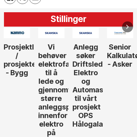
Stillinger
Anlegg
Senior
Senior
Prosjekt
søker
Kalkulatør
Tilbudsleder
r
agfolk
Driftsleder
- Asker
Anlegg
Elektro
- Oslo
og
føre
Automasjon
til vårt
rosjekter
prosjekt
OPS
Hålogalandsvegen