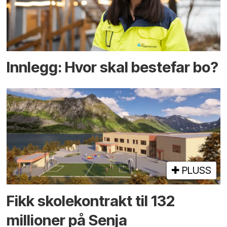
Innlegg: Hvor skal bestefar bo?
PLUSS
Fikk skole­kontrakt til 132
millioner på Senja