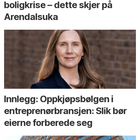
bolig­krise – dette skjer på
Arendals­uka
Innlegg: Oppkjøps­bølgen i
entreprenør­bransjen: Slik bør
eierne forberede seg