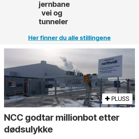
,
Her finner du alle stillingene
PLUSS
NCC godtar millionbot etter
dødsulykke