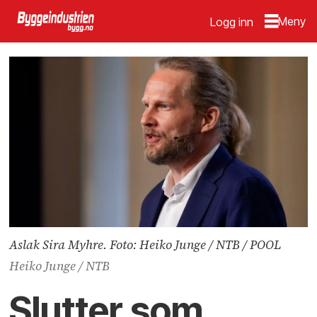
Logg inn
Aslak Sira Myhre. Foto: Heiko Junge / NTB / POOL
Heiko Junge / NTB
Slutter som