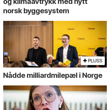
og klima­avtrykk med nytt
norsk bygge­system
PLUSS
Nådde milliard­­milepæl i Norge