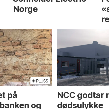
Norge
«
r
PLUSS
et på
NCC godtar m
banken og
dødsulykke