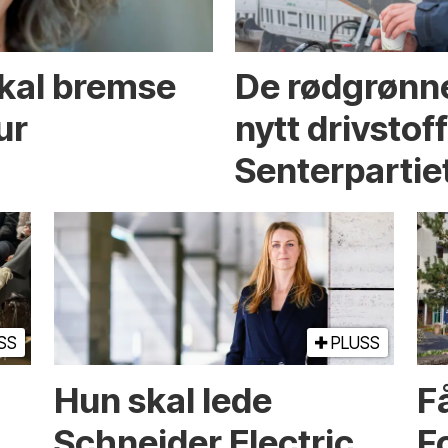
skal bremse
De rødgrønne
ur
nytt drivstof
Senterpartie
SS
PLUSS
Hun skal lede
Få
Schneider Electric
F