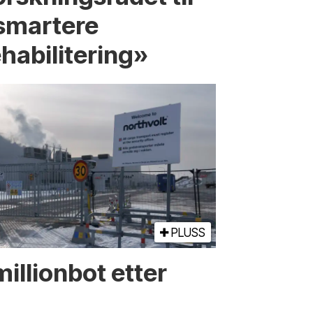
smartere
ehabilitering»
PLUSS
illionbot etter