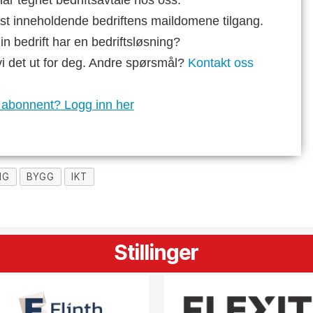
ar tegnet bedriftsavtale hos oss.
st inneholdende bedriftens maildomene tilgang.
n bedrift har en bedriftsløsning?
vi det ut for deg. Andre spørsmål?
Kontakt oss
 abonnent? Logg inn her
NG
BYGG
IKT
Stillinger