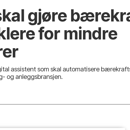
skal gjøre bærekr
klere for mindre
rer
igital assistent som skal automatisere bærekraf
g- og anleggsbransjen.