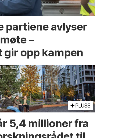
 partiene avlyser
fmøte –
t gir opp kampen
PLUSS
r 5,4 millioner fra
orskningsrådet til