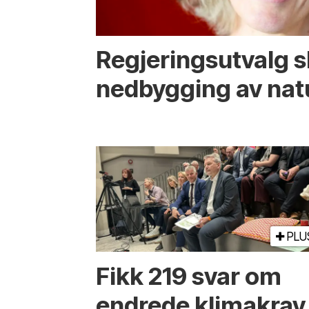
Regjerings­utvalg 
ned­bygging av nat
PLU
Fikk 219 svar om
endrede klimakrav