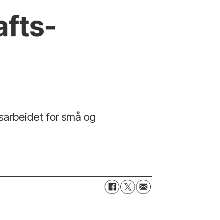
afts­
tsarbeidet for små og