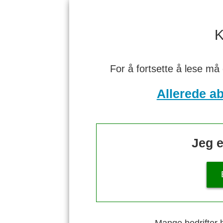
K
For å fortsette å lese må
Allerede a
Jeg e