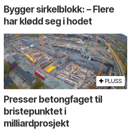
Bygger sirkelblokk: – Flere
har klødd seg i hodet
PLUSS
Presser betongfaget til
bristepunktet i
milliardprosjekt