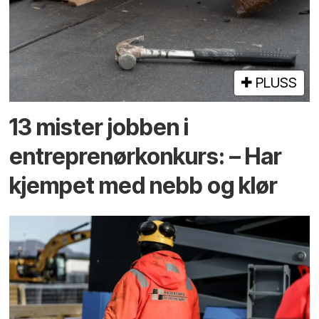
PLUSS
13 mister jobben i
entreprenør­konkurs: – Har
kjempet med nebb og klør